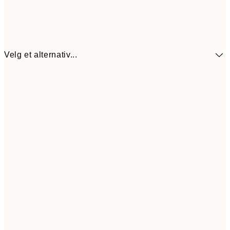
Velg et alternativ...
107,5
30x40 cm
21