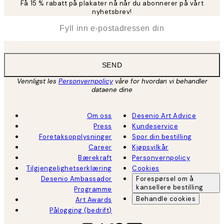
Få 15 % rabatt på plakater nå når du abonnerer på vårt
nyhetsbrev!
*
E-post
SEND
Vennligst les
Personvernpolicy
våre for hvordan vi behandler
dataene dine
Om oss
Desenio Art Advice
Press
Kundeservice
Foretaksopplysninger
Spor din bestilling
Career
Kjøpsvilkår
Bærekraft
Personvernpolicy
Tilgjengelighetserklæring
Cookies
Desenio Ambassador
Forespørsel om å
kansellere bestilling
Programme
Behandle cookies
Art Awards
Pålogging (bedrift)