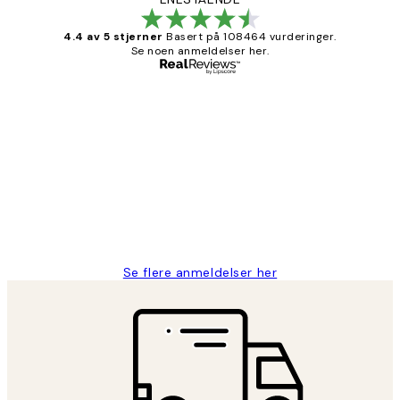
4.4 av 5 stjerner
Basert på 108464 vurderinger.
Se noen anmeldelser her.
Verifisert kjøper
Kundevurderinger
Litt lang leveringstid, men alt fungerte
perfekt og produktene er så verdt det!
27 apr
Berit H
Se flere anmeldelser her