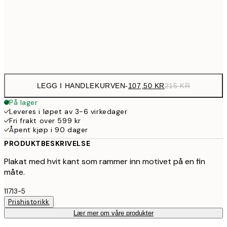
179,5
50x70 cm
35
Frame
options
LEGG I HANDLEKURVEN
-
107,50 KR
215 KR
På lager
Leveres i løpet av 3-6 virkedager
Fri frakt over 599 kr
Åpent kjøp i 90 dager
PRODUKTBESKRIVELSE
Plakat med hvit kant som rammer inn motivet på en fin
måte.
11713-5
Prishistorikk
Lær mer om våre produkter