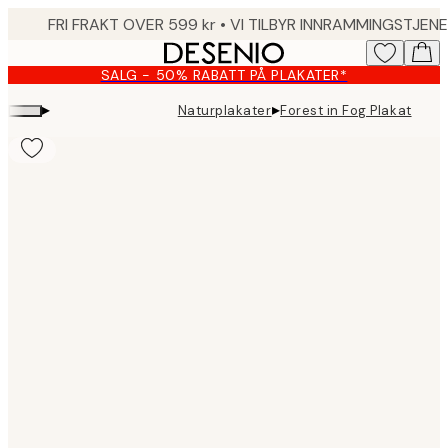
Skip
to
main
SALG - 50% RABATT PÅ PLAKATER*
content.
▸
▸
Naturplakater
Forest in Fog Plakat
Product
images