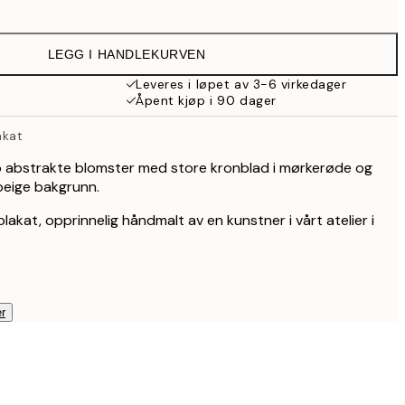
64,50 kr
129 kr
LEGG I HANDLEKURVEN
107,50 kr
215 kr
Leveres i løpet av 3-6 virkedager
Åpent kjøp i 90 dager
179,50 kr
359 kr
akat
254,50 kr
509 kr
to abstrakte blomster med store kronblad i mørkerøde og
 beige bakgrunn.
plakat, opprinnelig håndmalt av en kunstner i vårt atelier i
r