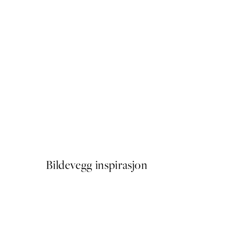
50%*
Asymmetrical Shapes No2 P
Fra 107,50 kr
215 kr
Bildevegg inspirasjon