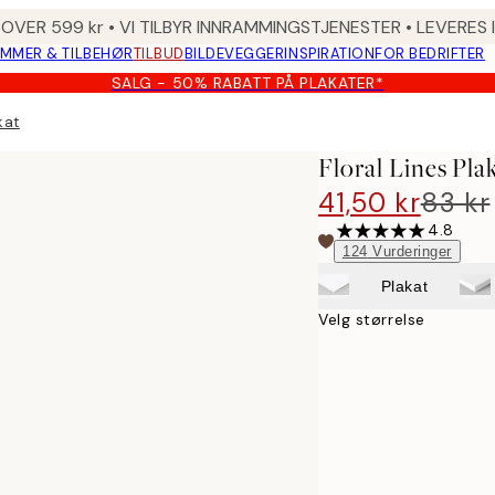
 OVER 599 kr • VI TILBYR INNRAMMINGSTJENESTER • LEVERES
MMER & TILBEHØR
TILBUD
BILDEVEGGER
INSPIRATION
FOR BEDRIFTER
SALG - 50% RABATT PÅ PLAKATER*
kat
Floral Lines Pla
41,50 kr
83 kr
4.8
124
Vurderinger
Plakat
Velg størrelse