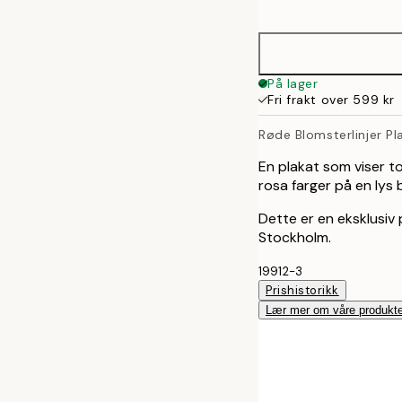
options
21x30 cm
30x40 cm
På lager
Fri frakt over 599 kr
50x70 cm
Røde Blomsterlinjer Pl
70x100 cm
En plakat som viser 
rosa farger på en lys
Dette er en eksklusiv 
Stockholm.
19912-3
Prishistorikk
Lær mer om våre produkte