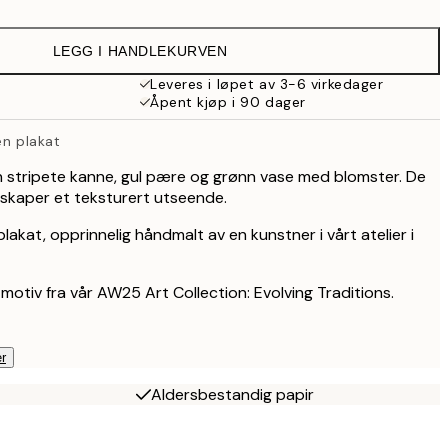
199,50 kr
399 kr
LEGG I HANDLEKURVEN
274,50 kr
549 kr
Leveres i løpet av 3-6 virkedager
Åpent kjøp i 90 dager
en plakat
n stripete kanne, gul pære og grønn vase med blomster. De
skaper et teksturert utseende.
plakat, opprinnelig håndmalt av en kunstner i vårt atelier i
 motiv fra vår AW25 Art Collection: Evolving Traditions.
r
Aldersbestandig papir