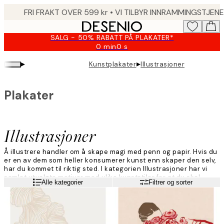
Skip
to
main
SALG - 50% RABATT PÅ PLAKATER*
content.
0 min
0 s
Gyldig
til
▸
▸
Kunstplakater
Illustrasjoner
og
med:
2026-
Plakater
08-
10
Illustrasjoner
Å illustrere handler om å skape magi med penn og papir. Hvis du
er en av dem som heller konsumerer kunst enn skaper den selv,
har du kommet til riktig sted. I kategorien Illustrasjoner har vi
samlet utvalgte motiver med ulike kunststiler for at du skal
Les mer
Alle kategorier
Filtrer og sorter
kunne finne noe som passer for deg og hjemmet ditt.