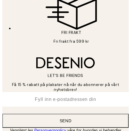
FRI FRAKT
Fri frakt fra 599 kr
LET’S BE FRIENDS
Få 15 % rabatt på plakater nå når du abonnerer på vårt
nyhetsbrev!
*
E-post
SEND
Vennligst les
Personvernpolicy
våre for hvordan vi behandler