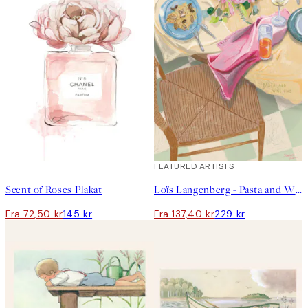
50%*
40%*
FEATURED ARTISTS
Scent of Roses Plakat
Loïs Langenberg - Pasta and Wine Club Plakat
Fra 72,50 kr
145 kr
Fra 137,40 kr
229 kr