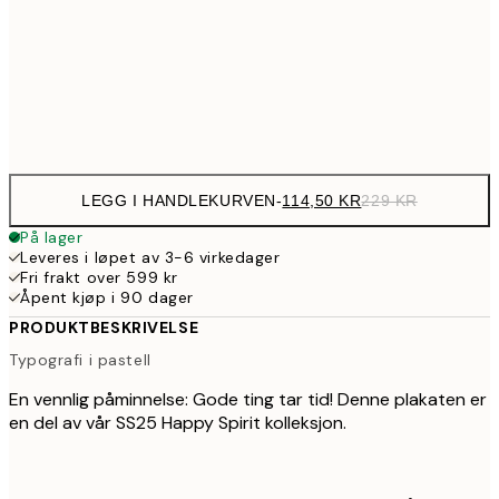
199,5
50x70 cm
39
Frame
options
LEGG I HANDLEKURVEN
-
114,50 KR
229 KR
På lager
Leveres i løpet av 3-6 virkedager
Fri frakt over 599 kr
Åpent kjøp i 90 dager
PRODUKTBESKRIVELSE
Typografi i pastell
En vennlig påminnelse: Gode ting tar tid! Denne plakaten er
en del av vår SS25 Happy Spirit kolleksjon.