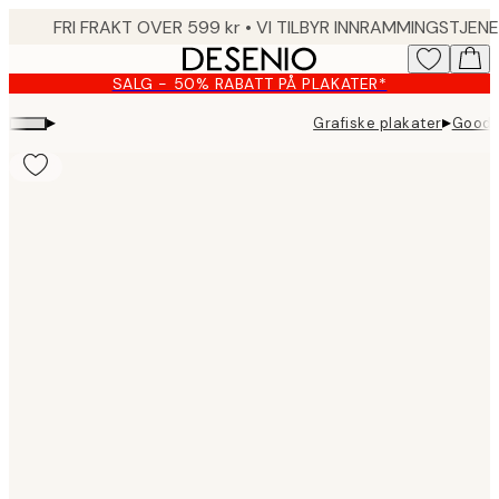
Skip
to
main
SALG - 50% RABATT PÅ PLAKATER*
content.
▸
▸
Grafiske plakater
Good T
Product
images