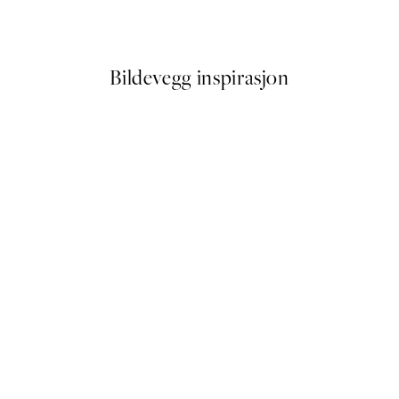
Fra 41,50 kr
83 kr
Bildevegg inspirasjon