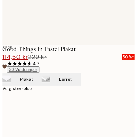
SS25
Good Things In Pastel Plakat
114,50 kr
229 kr
50%*
4.7
30
Vurderinger
Plakat
Lerret
Velg størrelse