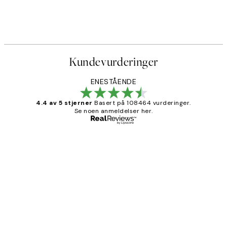
Kundevurderinger
ENESTÅENDE
4.4 av 5 stjerner
Basert på 108464 vurderinger.
Se noen anmeldelser her.
Verifisert kjøper
Kundevurderinger
Litt lang leveringstid, men alt fungerte
perfekt og produktene er så verdt det!
27 apr
Berit H