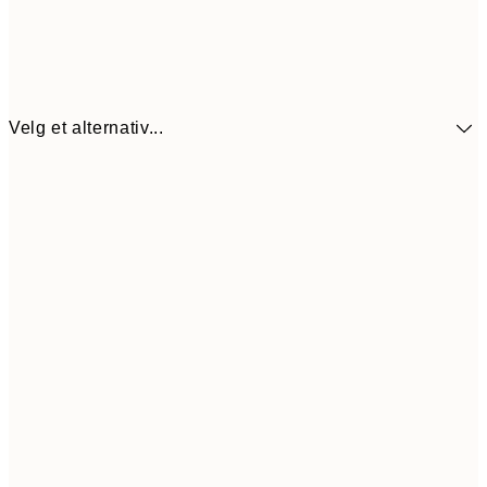
Velg et alternativ...
114,5
30x40 cm
22