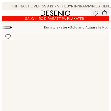
Skip
to
main
SALG - 50% RABATT PÅ PLAKATER*
content.
▸
▸
Kunstplakater
Gold and Aquarelle No2 
Product
images