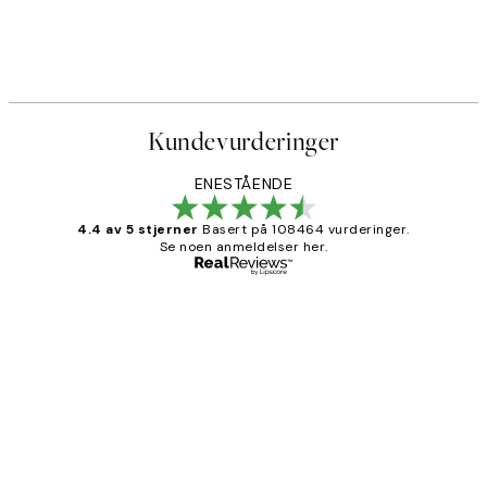
Botallack Tin Mine North Cor
Fra 64,50 kr
215 kr
Kundevurderinger
ENESTÅENDE
4.4 av 5 stjerner
Basert på 108464 vurderinger.
Se noen anmeldelser her.
Verifisert kjøper
Kundevurderinger
Litt lang leveringstid, men alt fungerte
perfekt og produktene er så verdt det!
27 apr
Berit H