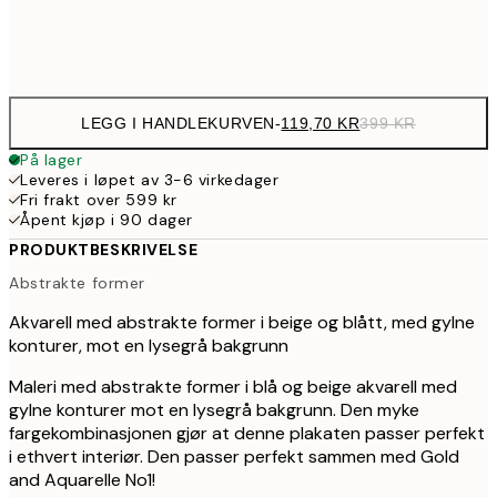
Frame
options
LEGG I HANDLEKURVEN
-
119,70 KR
399 KR
På lager
Leveres i løpet av 3-6 virkedager
Fri frakt over 599 kr
Åpent kjøp i 90 dager
PRODUKTBESKRIVELSE
Abstrakte former
Akvarell med abstrakte former i beige og blått, med gylne
konturer, mot en lysegrå bakgrunn
Maleri med abstrakte former i blå og beige akvarell med
gylne konturer mot en lysegrå bakgrunn. Den myke
fargekombinasjonen gjør at denne plakaten passer perfekt
i ethvert interiør. Den passer perfekt sammen med Gold
and Aquarelle No1!