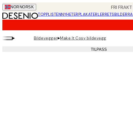
Skip
FRI FRAKT
NOR
NORSK
to
TOPPLISTEN
NYHETER
PLAKATER
LERRETSBILDER
RA
main
content.
▸
▸
Bildevegger
Make It Cosy bildevegg
TILPASS