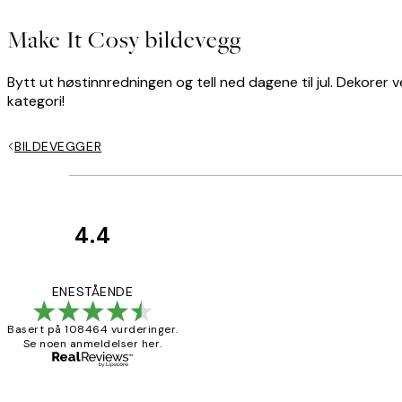
Make It Cosy bildevegg
Bytt ut høstinnredningen og tell ned dagene til jul. Dekorer 
kategori!
BILDEVEGGER
4.4
Kundevurderinger
Litt lang levering
ENESTÅENDE
Basert på 108464 vurderinger.
Se noen anmeldelser her.
27 apr
Berit H