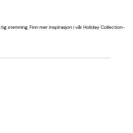
ig stemning. Finn mer inspirasjon i vår Holiday Collection-
Verifisert kjøper
Perfekte pla
22 apr
Nora T