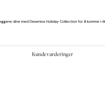
veggene dine med Desenios Holiday Collection for å komme i rikt
Kundevurderinger
stid, men alt fungerte perfekt og produktene er så verdt det!