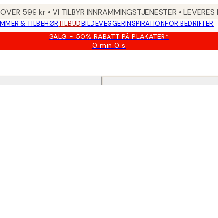
 OVER 599 kr • VI TILBYR INNRAMMINGSTJENESTER • LEVERES
MMER & TILBEHØR
TILBUD
BILDEVEGGER
INSPIRATION
FOR BEDRIFTER
SALG - 50% RABATT PÅ PLAKATER*
0 min
0 s
Gyldig
til
og
med:
2026-
08-
09