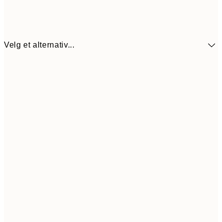
Velg et alternativ...
30x40 cm
22
50x70 cm
39