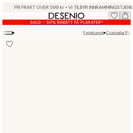
Skip
to
main
SALG - 50% RABATT PÅ PLAKATER*
content.
▸
▸
Fotokunst
Custodia Pla
Product
images