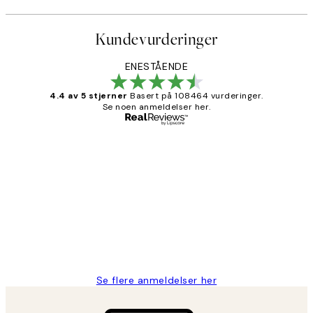
Kundevurderinger
ENESTÅENDE
4.4 av 5 stjerner
Basert på 108464 vurderinger.
Se noen anmeldelser her.
Verifisert kjøper
Kundevurderinger
Litt lang leveringstid, men alt fungerte
perfekt og produktene er så verdt det!
27 apr
Berit H
Se flere anmeldelser her