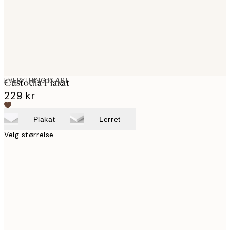
EVERYTHING IS ART
Custodia Plakat
229 kr
Plakat
Lerret
Velg størrelse