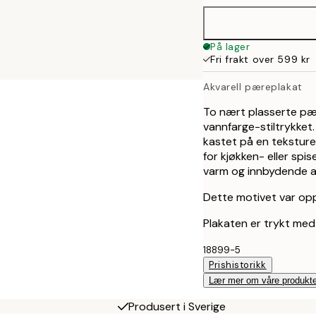
På lager
Fri frakt over 599 kr
Akvarell pæreplakat
To nært plasserte pær
vannfarge-stiltrykket
kastet på en teksturer
for kjøkken- eller sp
varm og innbydende 
Dette motivet var opp
Plakaten er trykt med
18899-5
Prishistorikk
Lær mer om våre produkte
Produsert i Sverige