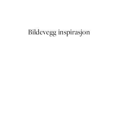
Fra 64,50 kr
129 kr
Bildevegg inspirasjon