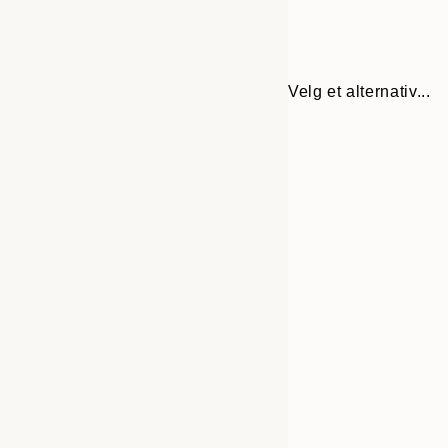
Velg et alternativ...
Frame
30x40 cm
options
50x50 cm