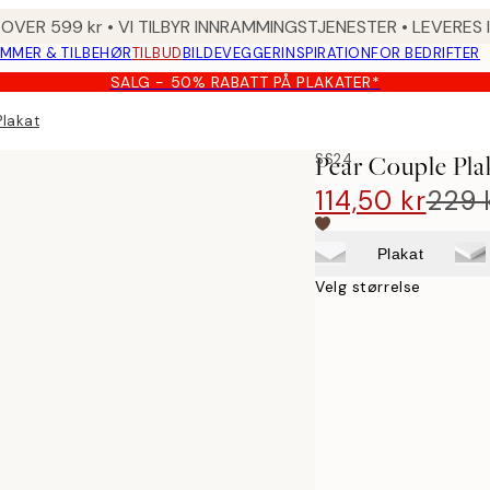
 OVER 599 kr • VI TILBYR INNRAMMINGSTJENESTER • LEVERES
MMER & TILBEHØR
TILBUD
BILDEVEGGER
INSPIRATION
FOR BEDRIFTER
SALG - 50% RABATT PÅ PLAKATER*
Plakat
SS24
Pear Couple Pla
114,50 kr
229 
Plakat
Velg størrelse