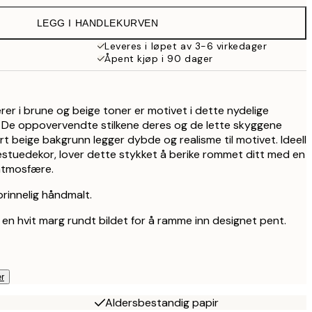
309 kr
LEGG I HANDLEKURVEN
Leveres i løpet av 3-6 virkedager
Åpent kjøp i 90 dager
er i brune og beige toner er motivet i dette nydelige
. De oppovervendte stilkene deres og de lette skyggene
t beige bakgrunn legger dybde og realisme til motivet. Ideell
isestuedekor, lover dette stykket å berike rommet ditt med en
atmosfære.
rinnelig håndmalt.
 en hvit marg rundt bildet for å ramme inn designet pent.
r
Aldersbestandig papir