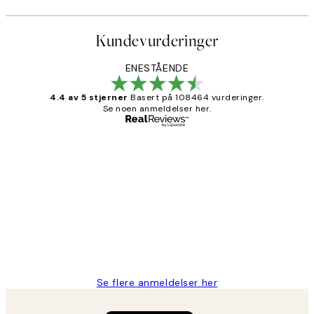
Kundevurderinger
ENESTÅENDE
4.4 av 5 stjerner
Basert på 108464 vurderinger.
Se noen anmeldelser her.
Verifisert kjøper
Kundevurderinger
Litt lang leveringstid, men alt fungerte
perfekt og produktene er så verdt det!
27 apr
Berit H
Se flere anmeldelser her