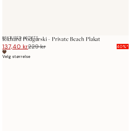
FEATURED ARTISTS
Richard Podgurski - Private Beach Plakat
137,40 kr
229 kr
40%*
Velg størrelse