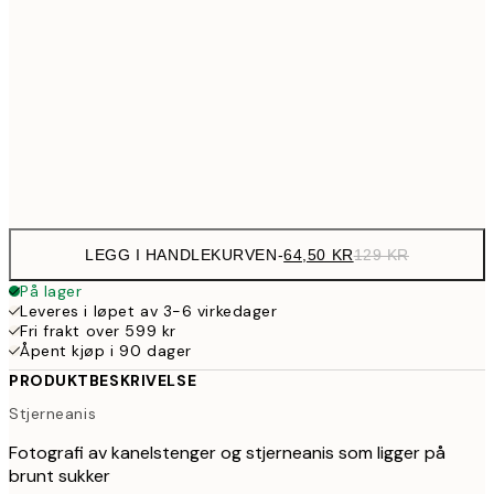
107,5
30x40 cm
21
179,5
50x70 cm
35
Frame
options
LEGG I HANDLEKURVEN
-
64,50 KR
129 KR
På lager
Leveres i løpet av 3-6 virkedager
Fri frakt over 599 kr
Åpent kjøp i 90 dager
PRODUKTBESKRIVELSE
Stjerneanis
Fotografi av kanelstenger og stjerneanis som ligger på
brunt sukker