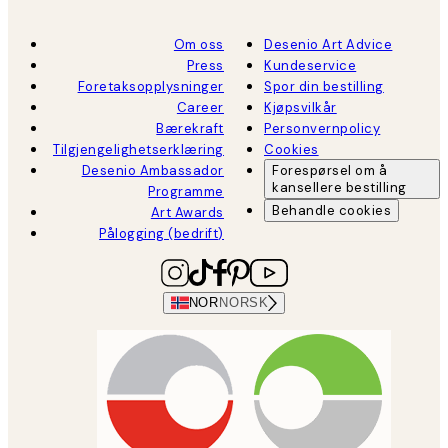
Om oss
Desenio Art Advice
Press
Kundeservice
Foretaksopplysninger
Spor din bestilling
Career
Kjøpsvilkår
Bærekraft
Personvernpolicy
Tilgjengelighetserklæring
Cookies
Desenio Ambassador
Forespørsel om å
kansellere bestilling
Programme
Behandle cookies
Art Awards
Pålogging (bedrift)
NOR
NORSK