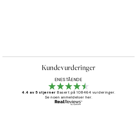
Kundevurderinger
ENESTÅENDE
4.4 av 5 stjerner
Basert på 108464 vurderinger.
Se noen anmeldelser her.
Verifisert kjøper
Kundevurderinger
Litt lang leveringstid, men alt fungerte
perfekt og produktene er så verdt det!