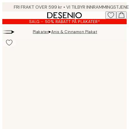
Skip
to
main
SALG - 50% RABATT PÅ PLAKATER*
content.
▸
▸
Plakater
Anis & Cinnamon Plakat
Product
images