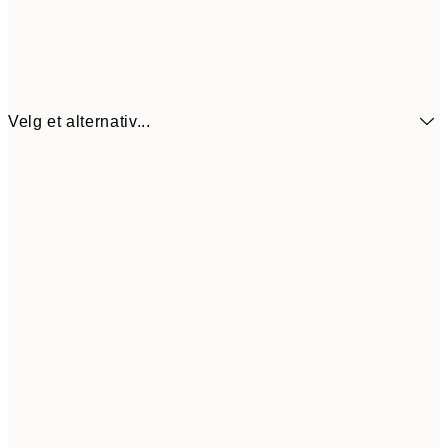
Velg et alternativ...
64,5
21x30 cm
12