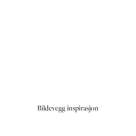
50%*
in a Glass No2 Plakat
Nuns Smoking Plakat
Fra 132,50 kr
265 kr
Bildevegg inspirasjon