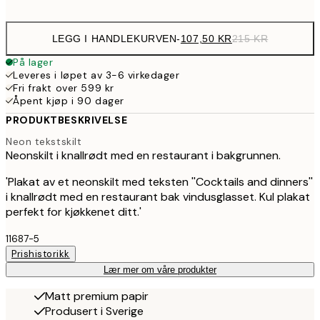
options
LEGG I HANDLEKURVEN
-
107,50 KR
215 KR
På lager
Leveres i løpet av 3-6 virkedager
Fri frakt over 599 kr
Åpent kjøp i 90 dager
PRODUKTBESKRIVELSE
Neon tekstskilt
Neonskilt i knallrødt med en restaurant i bakgrunnen.
'Plakat av et neonskilt med teksten ''Cocktails and dinners''
i knallrødt med en restaurant bak vindusglasset. Kul plakat
perfekt for kjøkkenet ditt.'
11687-5
Prishistorikk
Lær mer om våre produkter
Matt premium papir
Produsert i Sverige