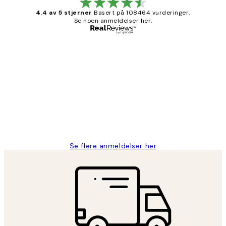
4.4 av 5 stjerner
Basert på 108464 vurderinger.
Se noen anmeldelser her.
Verifisert kjøper
Kundevurderinger
Litt lang leveringstid, men alt fungerte
perfekt og produktene er så verdt det!
27 apr
Berit H
Se flere anmeldelser her