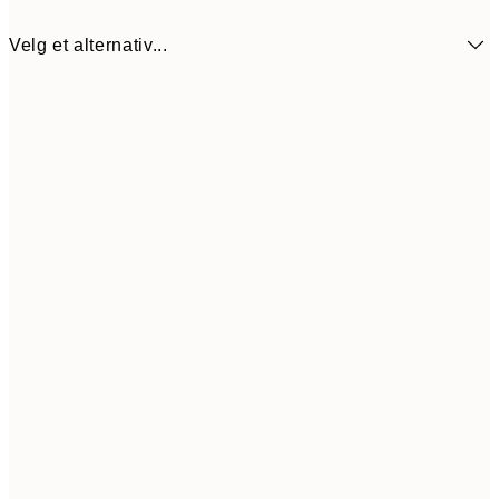
Velg et alternativ...
107,5
30x40 cm
21
Frame