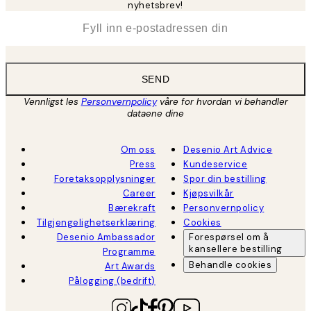
nyhetsbrev!
*
E-post
SEND
Vennligst les
Personvernpolicy
våre for hvordan vi behandler
dataene dine
Om oss
Desenio Art Advice
Press
Kundeservice
Foretaksopplysninger
Spor din bestilling
Career
Kjøpsvilkår
Bærekraft
Personvernpolicy
Tilgjengelighetserklæring
Cookies
Desenio Ambassador
Forespørsel om å
kansellere bestilling
Programme
Behandle cookies
Art Awards
Pålogging (bedrift)