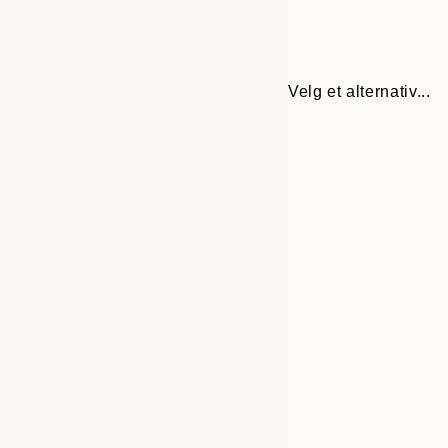
Velg et alternativ...
Frame
50x70 cm
options