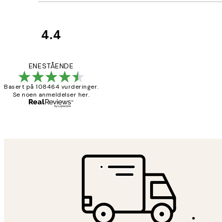
4.4
Kundevurderinger
Litt lang levering
ENESTÅENDE
Basert på 108464 vurderinger.
Se noen anmeldelser her.
27 apr
Berit H