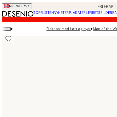
Skip
FRI FRAKT
NOR
NORSK
to
TOPPLISTEN
NYHETER
PLAKATER
LERRETSBILDER
RA
main
content.
▸
▸
Plakater med kart og byer
Map of the Wo