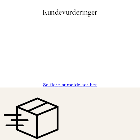
Kundevurderinger
stid, men alt fungerte perfekt og produktene er så verdt det!
Se flere anmeldelser her