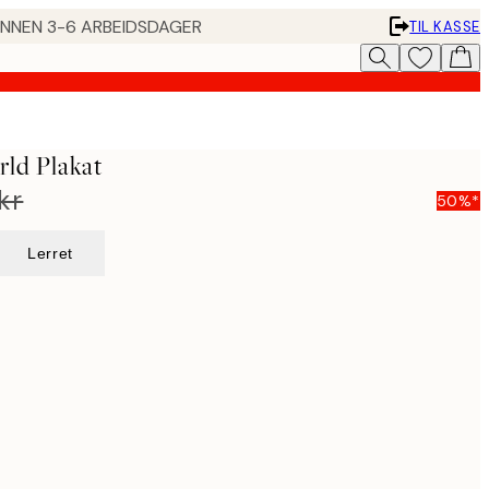
 INNEN 3-6 ARBEIDSDAGER
TIL KASSE
ld Plakat
kr
50%*
Lerret