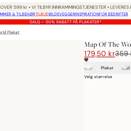
 OVER 599 kr • VI TILBYR INNRAMMINGSTJENESTER • LEVERES
MMER & TILBEHØR
TILBUD
BILDEVEGGER
INSPIRATION
FOR BEDRIFTER
SALG - 50% RABATT PÅ PLAKATER*
rld Plakat
Map Of The Wor
179,50 kr
359 
Plakat
Velg størrelse