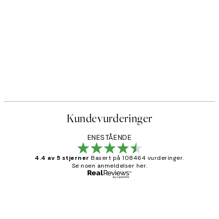
Kundevurderinger
ENESTÅENDE
4.4 av 5 stjerner
Basert på 108464 vurderinger.
Se noen anmeldelser her.
Verifisert kjøper
Kundevurderinger
Litt lang leveringstid, men alt fungerte