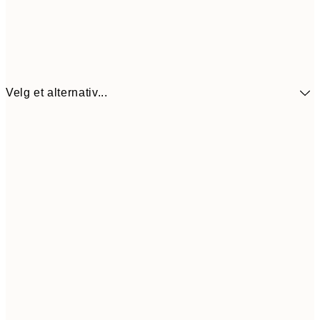
Velg et alternativ...
440,3
30x40 cm
62