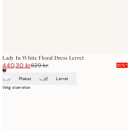
images
Lady In White Floral Dress Lerret
440,30 kr
629 kr
30%*
Plakat
Lerret
Velg størrelse