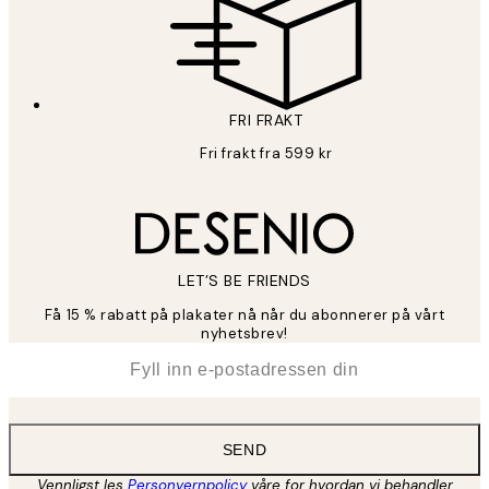
FRI FRAKT
Fri frakt fra 599 kr
LET’S BE FRIENDS
Få 15 % rabatt på plakater nå når du abonnerer på vårt
nyhetsbrev!
*
E-post
SEND
Vennligst les
Personvernpolicy
våre for hvordan vi behandler