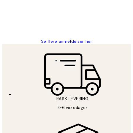
perfekt og produktene er så verdt det!
27 apr
Berit H
Se flere anmeldelser her
RASK LEVERING
3-6 virkedager