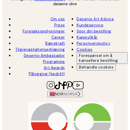
dataene dine
Om oss
Desenio Art Advice
Press
Kundeservice
Foretaksopplysninger
Spor din bestilling
Career
Kjøpsvilkår
Bærekraft
Personvernpolicy
Tilgjengelighetserklæring
Cookies
Desenio Ambassador
Forespørsel om å
kansellere bestilling
Programme
Behandle cookies
Art Awards
Pålogging (bedrift)
NOR
NORSK