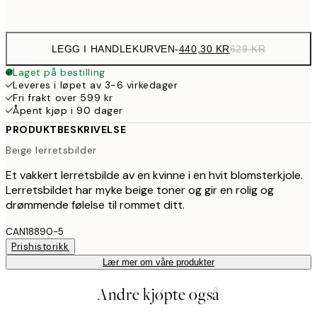
Ingen ramme
LEGG I HANDLEKURVEN
-
440,30 KR
629 KR
Laget på bestilling
Leveres i løpet av 3-6 virkedager
Fri frakt over 599 kr
Åpent kjøp i 90 dager
PRODUKTBESKRIVELSE
Beige lerretsbilder
Et vakkert lerretsbilde av en kvinne i en hvit blomsterkjole.
Lerretsbildet har myke beige toner og gir en rolig og
drømmende følelse til rommet ditt.
CAN18890-5
Prishistorikk
Lær mer om våre produkter
Andre kjøpte også