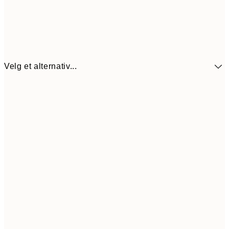
Velg et alternativ...
440,3
30x40 cm
62