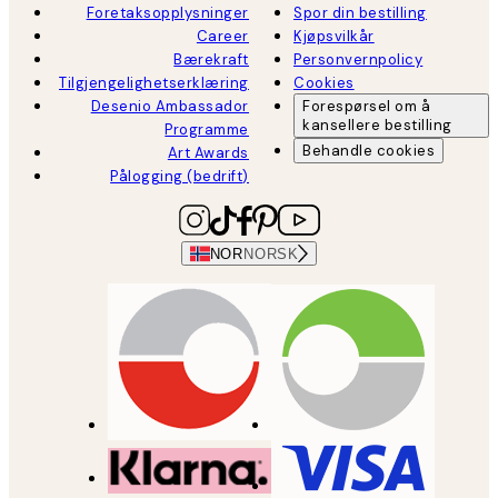
Foretaksopplysninger
Spor din bestilling
Career
Kjøpsvilkår
Bærekraft
Personvernpolicy
Tilgjengelighetserklæring
Cookies
Desenio Ambassador
Forespørsel om å
kansellere bestilling
Programme
Behandle cookies
Art Awards
Pålogging (bedrift)
NOR
NORSK