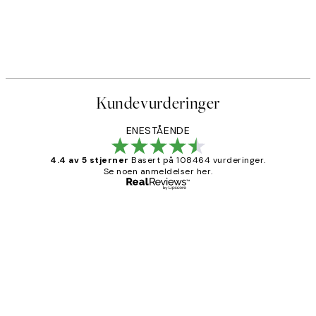
Kundevurderinger
ENESTÅENDE
4.4 av 5 stjerner
Basert på 108464 vurderinger.
Se noen anmeldelser her.
Verifisert kjøper
Kundevurderinger
Litt lang leveringstid, men alt fungerte
perfekt og produktene er så verdt det!
27 apr
Berit H