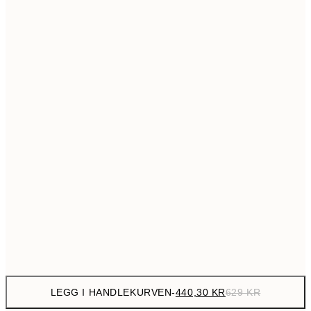
699,3
50x70 cm
99
Ingen ramme
LEGG I HANDLEKURVEN
-
440,30 KR
629 KR