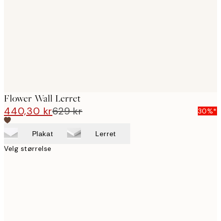
images
Flower Wall Lerret
440,30 kr
629 kr
30%*
Plakat
Lerret
Velg størrelse