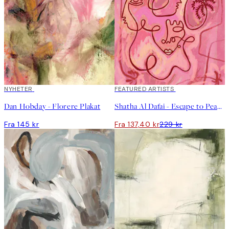
NYHETER
40%*
FEATURED ARTISTS
Dan Hobday - Florere Plakat
Shatha Al Dafai - Escape to Peace Plakat
Fra 145 kr
Fra 137,40 kr
229 kr