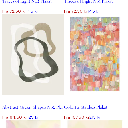
Traces of Light No2 Plakat
Traces of Light No1 Plakat
Fra 72,50 kr
145 kr
Fra 72,50 kr
145 kr
50%*
50%*
Abstract Green Shapes No2 Plakat
Colorful Strokes Plakat
Fra 64,50 kr
129 kr
Fra 107,50 kr
215 kr