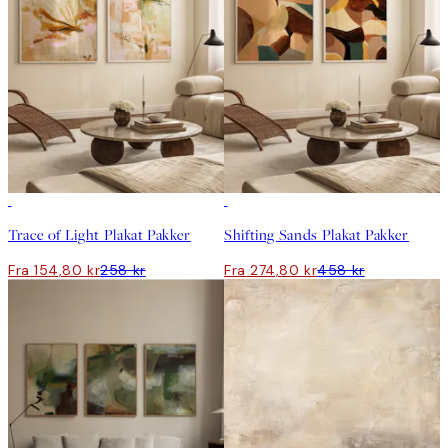
-40%
-40%
Trace of Light Plakat Pakker
Shifting Sands Plakat Pakker
Fra 154,80 kr
258 kr
Fra 274,80 kr
458 kr