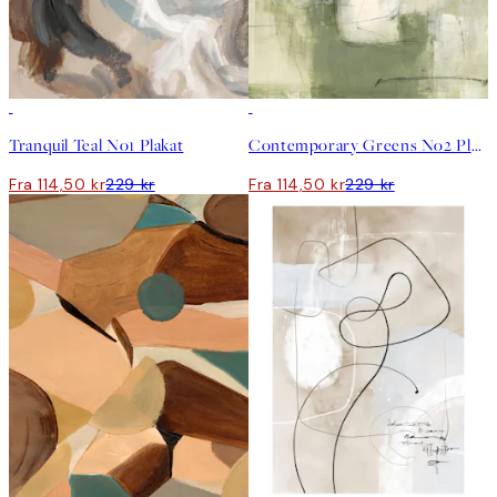
50%*
50%*
Tranquil Teal No1 Plakat
Contemporary Greens No2 Plakat
Fra 114,50 kr
229 kr
Fra 114,50 kr
229 kr