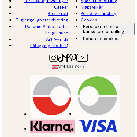
Foretaksopplysninger
Spor din bestilling
Career
Kjøpsvilkår
Bærekraft
Personvernpolicy
Tilgjengelighetserklæring
Cookies
Desenio Ambassador
Forespørsel om å
kansellere bestilling
Programme
Behandle cookies
Art Awards
Pålogging (bedrift)
NOR
NORSK