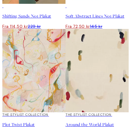
50%*
50%*
Shifting Sands No1 Plakat
Soft Abstract Lines No1 Plakat
Fra 114,50 kr
229 kr
Fra 72,50 kr
145 kr
50%*
THE STYLIST COLLECTION
50%*
THE STYLIST COLLECTION
Plot Twist Plakat
Around the World Plakat