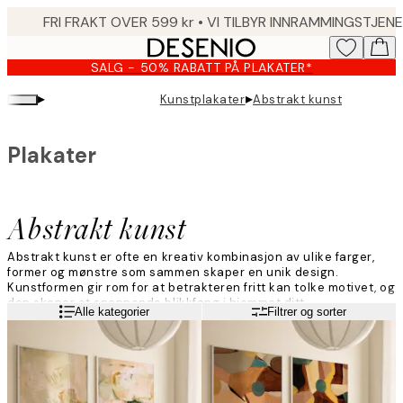
Skip
to
main
SALG - 50% RABATT PÅ PLAKATER*
content.
▸
▸
Kunstplakater
Abstrakt kunst
Plakater
Abstrakt kunst
Abstrakt kunst er ofte en kreativ kombinasjon av ulike farger,
former og mønstre som sammen skaper en unik design.
Kunstformen gir rom for at betrakteren fritt kan tolke motivet, og
den skaper et spennende blikkfang i hjemmet ditt.
Les mer
Alle kategorier
Filtrer og sorter