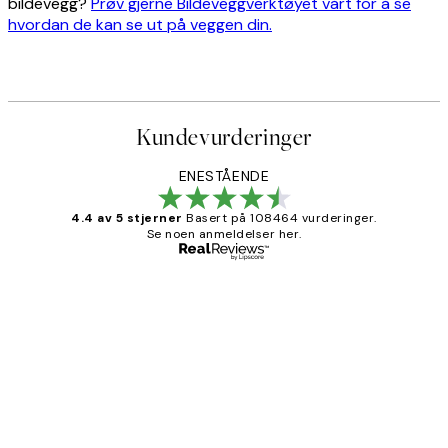
bildevegg?
Prøv gjerne Bildeveggverktøyet vårt for å se
hvordan de kan se ut på veggen din.
Kundevurderinger
ENESTÅENDE
4.4 av 5 stjerner
Basert på 108464 vurderinger.
Se noen anmeldelser her.
Verifisert kjøper
Kundevurderinger
Litt lang leveringstid, men alt fungerte
perfekt og produktene er så verdt det!
27 apr
Berit H