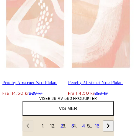
50%*
50%*
Peachy Abstract No1 Plakat
Peachy Abstract No2 Plakat
Fra 114,50 kr
229 kr
Fra 114,50 kr
229 kr
VISER 36 AV 563 PRODUKTER
VIS MER
1
2
3
4
…
16