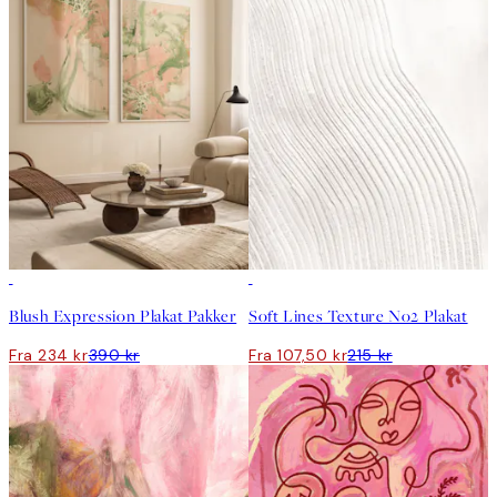
-40%
50%*
Blush Expression Plakat Pakker
Soft Lines Texture No2 Plakat
Fra 234 kr
390 kr
Fra 107,50 kr
215 kr