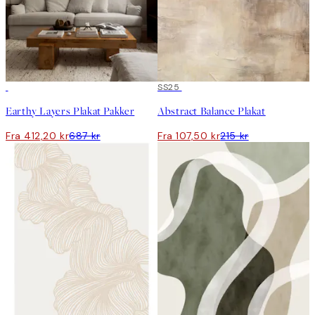
-40%
50%*
SS25
Earthy Layers Plakat Pakker
Abstract Balance Plakat
Fra 412,20 kr
687 kr
Fra 107,50 kr
215 kr