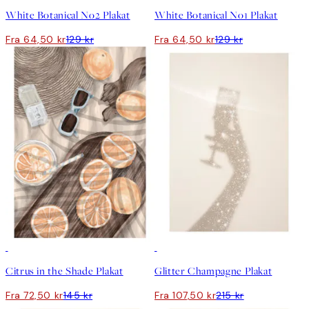
White Botanical No2 Plakat
White Botanical No1 Plakat
Fra 64,50 kr
129 kr
Fra 64,50 kr
129 kr
50%*
50%*
Citrus in the Shade Plakat
Glitter Champagne Plakat
Fra 72,50 kr
145 kr
Fra 107,50 kr
215 kr