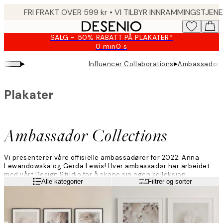
Skip
to
main
SALG - 50% RABATT PÅ PLAKATER*
content.
0 min
0 s
Gyldig
til
▸
▸
Influencer Collaborations
Ambassador C
og
med:
2026-
Plakater
08-
09
Ambassador Collections
Vi presenterer våre offisielle ambassadører for 2022: Anna
Lewandowska og Gerda Lewis! Hver ambassadør har arbeidet
med vårt Design Studio for å skape sin egen kolleksjon.
Les mer
Alle kategorier
Filtrer og sorter