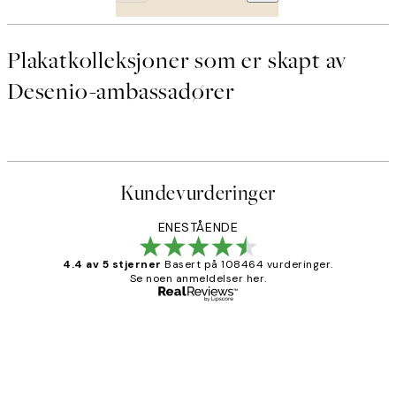
Plakatkolleksjoner som er skapt av
Desenio-ambassadører
Kundevurderinger
ENESTÅENDE
4.4 av 5 stjerner
Basert på 108464 vurderinger.
Se noen anmeldelser her.
Verifisert kjøper
Kundevurderinger
Litt lang leveringstid, men alt fungerte
perfekt og produktene er så verdt det!