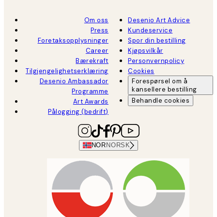
Om oss
Desenio Art Advice
Press
Kundeservice
Foretaksopplysninger
Spor din bestilling
Career
Kjøpsvilkår
Bærekraft
Personvernpolicy
Tilgjengelighetserklæring
Cookies
Desenio Ambassador
Forespørsel om å
kansellere bestilling
Programme
Behandle cookies
Art Awards
Pålogging (bedrift)
NOR
NORSK