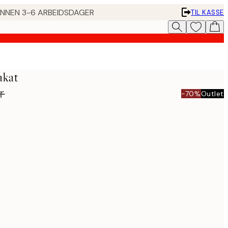
 INNEN 3-6 ARBEIDSDAGER
TIL KASSE
akat
r
-70%
Outlet