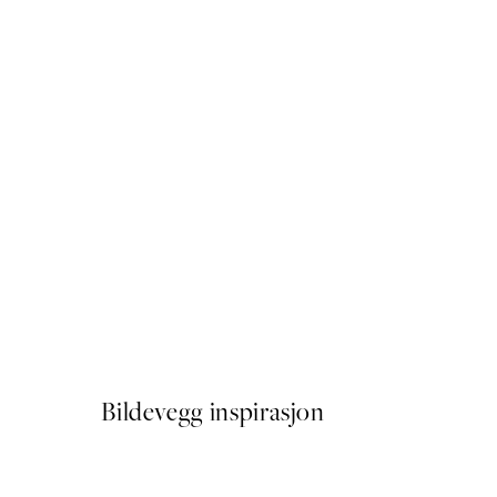
50%*
Buon Appetito Plakat
Fra 41,50 kr
83 kr
Bildevegg inspirasjon