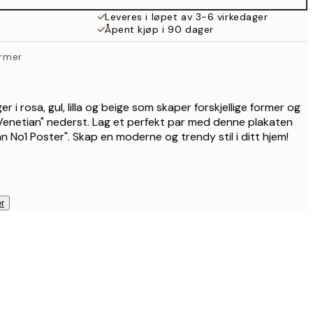
Leveres i løpet av 3-6 virkedager
Åpent kjøp i 90 dager
ormer
r i rosa, gul, lilla og beige som skaper forskjellige former og
Venetian" nederst. Lag et perfekt par med denne plakaten
No1 Poster". Skap en moderne og trendy stil i ditt hjem!
r