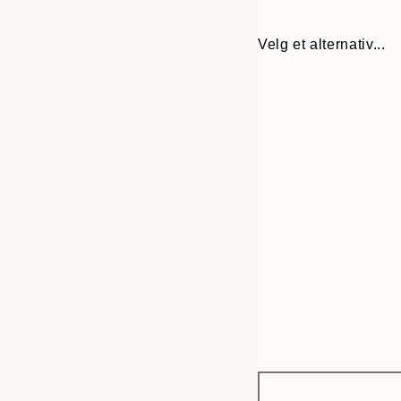
Velg et alternativ...
Frame
21x30 cm
options