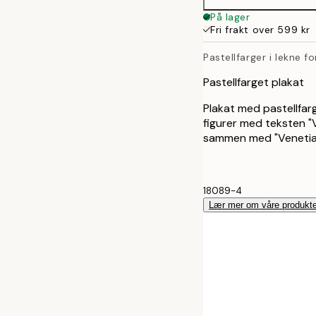
På lager
Fri frakt over 599 kr
Pastellfarger i lekne f
Pastellfarget plakat
Plakat med pastellfarge
figurer med teksten "
sammen med "Venetian 
18089-4
Lær mer om våre produkte