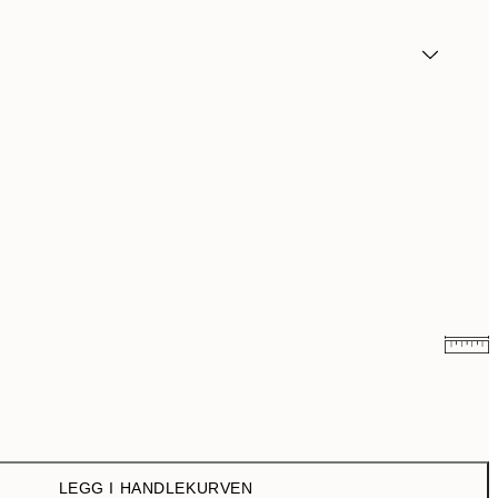
38,70 kr
129 kr
LEGG I HANDLEKURVEN