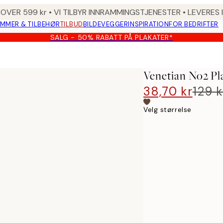
 OVER 599 kr • VI TILBYR INNRAMMINGSTJENESTER • LEVERES
MMER & TILBEHØR
TILBUD
BILDEVEGGER
INSPIRATION
FOR BEDRIFTER
SALG - 50% RABATT PÅ PLAKATER*
Venetian No2 Pl
38,70 kr
129 k
Velg størrelse