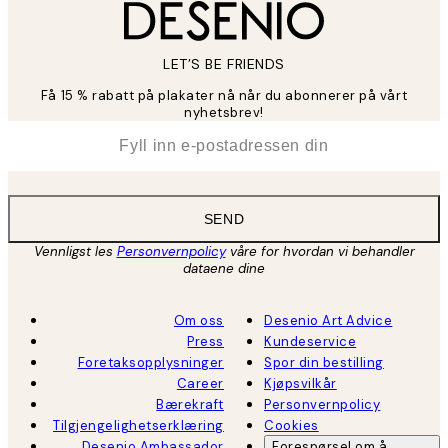
LET’S BE FRIENDS
Få 15 % rabatt på plakater nå når du abonnerer på vårt
nyhetsbrev!
*
E-post
SEND
Vennligst les
Personvernpolicy
våre for hvordan vi behandler
dataene dine
Om oss
Desenio Art Advice
Press
Kundeservice
Foretaksopplysninger
Spor din bestilling
Career
Kjøpsvilkår
Bærekraft
Personvernpolicy
Tilgjengelighetserklæring
Cookies
Desenio Ambassador
Forespørsel om å