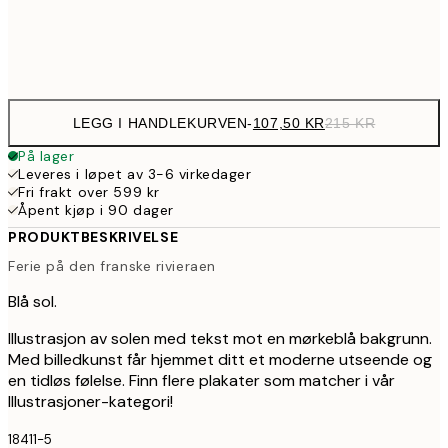
Frame
options
LEGG I HANDLEKURVEN
-
107,50 KR
215 KR
På lager
Leveres i løpet av 3-6 virkedager
Fri frakt over 599 kr
Åpent kjøp i 90 dager
PRODUKTBESKRIVELSE
Ferie på den franske rivieraen
Blå sol.
Illustrasjon av solen med tekst mot en mørkeblå bakgrunn.
Med billedkunst får hjemmet ditt et moderne utseende og
en tidløs følelse. Finn flere plakater som matcher i vår
Illustrasjoner-kategori!
18411-5