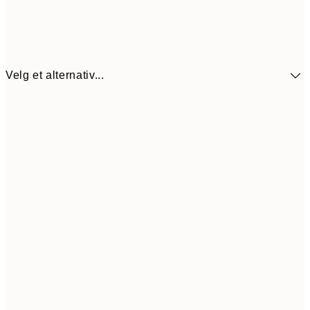
Velg et alternativ...
107,5
30x40 cm
21