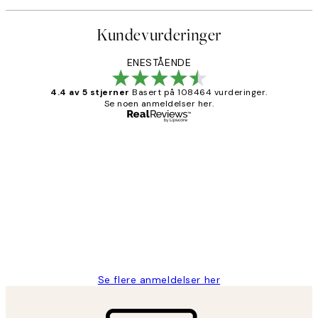
Kundevurderinger
ENESTÅENDE
4.4 av 5 stjerner
Basert på 108464 vurderinger.
Se noen anmeldelser her.
Verifisert kjøper
Kundevurderinger
Litt lang leveringstid, men alt fungerte
perfekt og produktene er så verdt det!
27 apr
Berit H
Se flere anmeldelser her