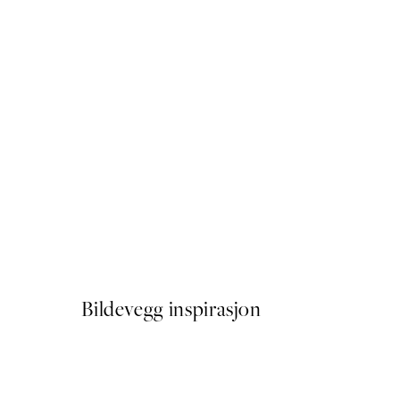
50%*
Good Vibes Typo Plakat
Fra 64,50 kr
129 kr
Bildevegg inspirasjon