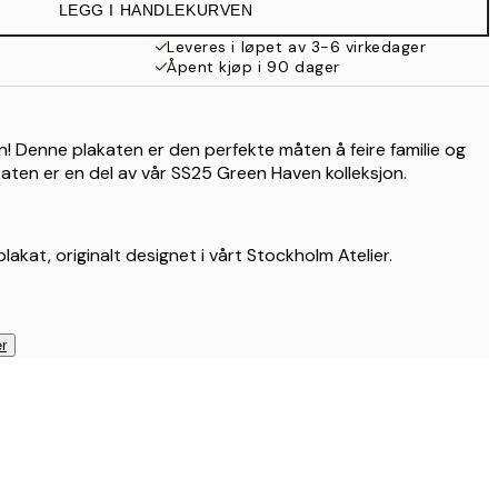
LEGG I HANDLEKURVEN
107,50 kr
215 kr
Leveres i løpet av 3-6 virkedager
Åpent kjøp i 90 dager
! Denne plakaten er den perfekte måten å feire familie og
aten er en del av vår SS25 Green Haven kolleksjon.
lakat, originalt designet i vårt Stockholm Atelier.
r