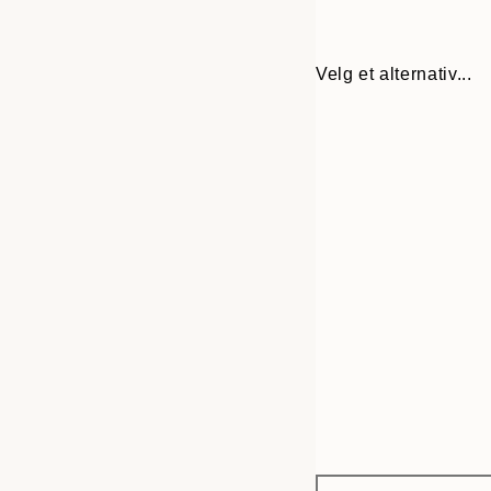
Velg et alternativ...
Frame
13x18 cm
options
21x30 cm