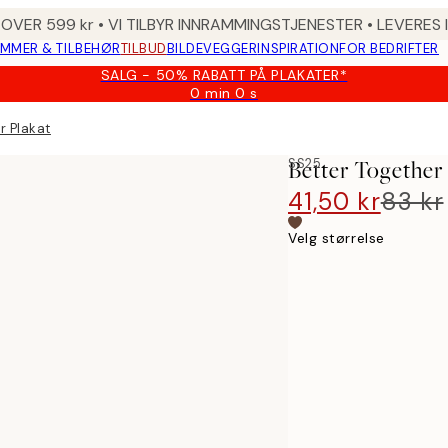
 OVER 599 kr • VI TILBYR INNRAMMINGSTJENESTER • LEVERES
MMER & TILBEHØR
TILBUD
BILDEVEGGER
INSPIRATION
FOR BEDRIFTER
SALG - 50% RABATT PÅ PLAKATER*
0 min
0 s
Gyldig
til
r Plakat
og
med:
SS25
Better Together
2026-
08-
41,50 kr
83 kr
09
Velg størrelse