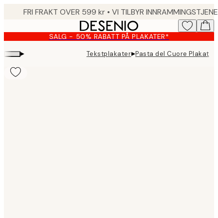
Skip
to
main
SALG - 50% RABATT PÅ PLAKATER*
content.
▸
▸
Tekstplakater
Pasta del Cuore Plakat
Product
images