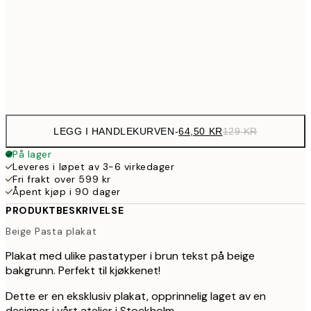
179,5
50x70 cm
35
Frame
options
LEGG I HANDLEKURVEN
-
64,50 KR
129 KR
På lager
Leveres i løpet av 3-6 virkedager
Fri frakt over 599 kr
Åpent kjøp i 90 dager
PRODUKTBESKRIVELSE
Beige Pasta plakat
Plakat med ulike pastatyper i brun tekst på beige
bakgrunn. Perfekt til kjøkkenet!
Dette er en eksklusiv plakat, opprinnelig laget av en
designer i vårt atelier i Stockholm.