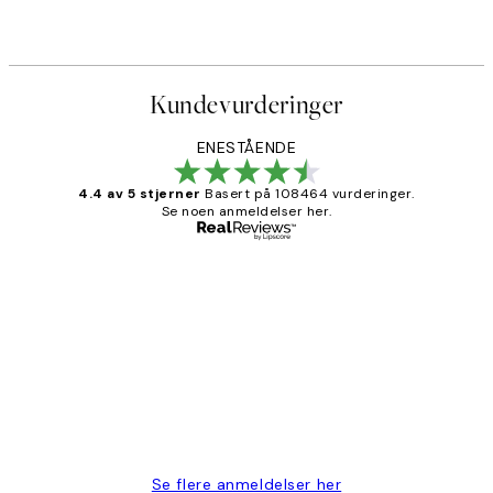
Kundevurderinger
ENESTÅENDE
4.4 av 5 stjerner
Basert på 108464 vurderinger.
Se noen anmeldelser her.
Verifisert kjøper
Kundevurderinger
Litt lang leveringstid, men alt fungerte
perfekt og produktene er så verdt det!
27 apr
Berit H
Se flere anmeldelser her