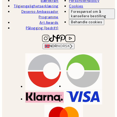
Bærekraft
Personvernpolicy
Tilgjengelighetserklæring
Cookies
Desenio Ambassador
Forespørsel om å
kansellere bestilling
Programme
Behandle cookies
Art Awards
Pålogging (bedrift)
NOR
NORSK