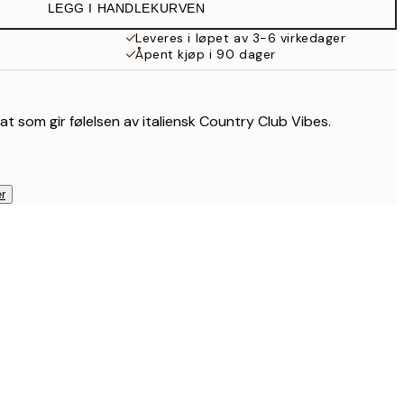
LEGG I HANDLEKURVEN
Leveres i løpet av 3-6 virkedager
Åpent kjøp i 90 dager
m
lakat som gir følelsen av italiensk Country Club Vibes.
r