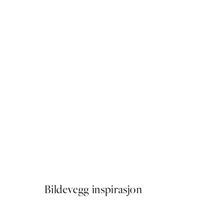
50%*
Warming Sun Plakat
Fra 41,50 kr
83 kr
Bildevegg inspirasjon