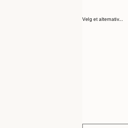
Velg et alternativ...
Frame
21x30 cm
options
30x40 cm