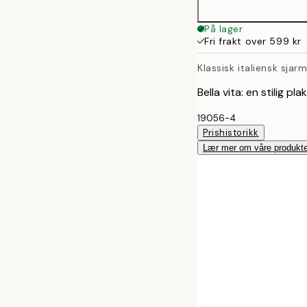
På lager
Fri frakt over 599 kr
Klassisk italiensk sjar
Bella vita: en stilig p
19056-4
Prishistorikk
Lær mer om våre produkte