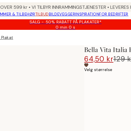
 OVER 599 kr • VI TILBYR INNRAMMINGSTJENESTER • LEVERES
MMER & TILBEHØR
TILBUD
BILDEVEGGER
INSPIRATION
FOR BEDRIFTER
SALG - 50% RABATT PÅ PLAKATER*
0 min
0 s
Gyldig
til
a Plakat
og
med:
Bella Vita Italia
2026-
08-
64,50 kr
129 k
09
Velg størrelse