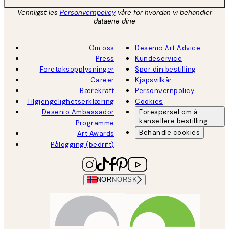
Vennligst les
Personvernpolicy
våre for hvordan vi behandler
dataene dine
Om oss
Desenio Art Advice
Press
Kundeservice
Foretaksopplysninger
Spor din bestilling
Career
Kjøpsvilkår
Bærekraft
Personvernpolicy
Tilgjengelighetserklæring
Cookies
Desenio Ambassador
Forespørsel om å
kansellere bestilling
Programme
Behandle cookies
Art Awards
Pålogging (bedrift)
NOR
NORSK