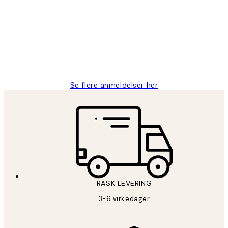
Litt lang leveringstid, men alt fungerte
perfekt og produktene er så verdt det!
27 apr
Berit H
Se flere anmeldelser her
RASK LEVERING
3-6 virkedager