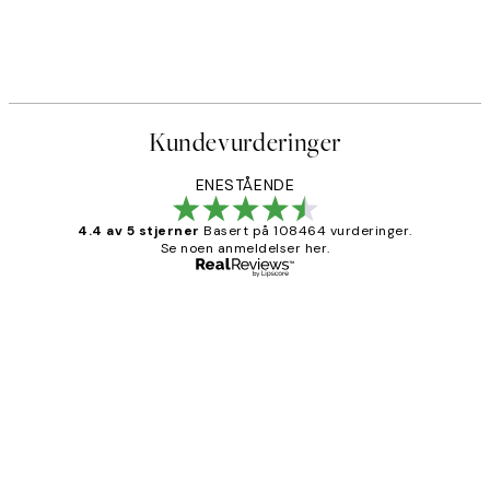
Kundevurderinger
ENESTÅENDE
4.4 av 5 stjerner
Basert på 108464 vurderinger.
Se noen anmeldelser her.
Verifisert kjøper
Kundevurderinger
Litt lang leveringstid, men alt fungerte
perfekt og produktene er så verdt det!
27 apr
Berit H