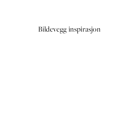
Fra 107,50 kr
215 kr
Bildevegg inspirasjon