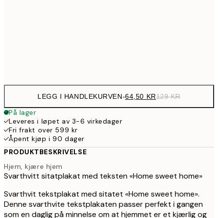
28
179,5
50x70 cm
35
Frame
options
LEGG I HANDLEKURVEN
-
64,50 KR
129 KR
På lager
Leveres i løpet av 3-6 virkedager
Fri frakt over 599 kr
Åpent kjøp i 90 dager
PRODUKTBESKRIVELSE
Hjem, kjære hjem
Svarthvitt sitatplakat med teksten «Home sweet home»
Svarthvit tekstplakat med sitatet «Home sweet home».
Denne svarthvite tekstplakaten passer perfekt i gangen
som en daglig på minnelse om at hjemmet er et kjærlig og