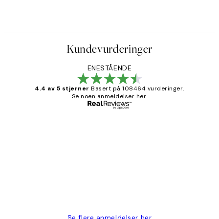
Kundevurderinger
ENESTÅENDE
4.4 av 5 stjerner
Basert på 108464 vurderinger.
Se noen anmeldelser her.
Verifisert kjøper
Kundevurderinger
Litt lang leveringstid, men alt fungerte
perfekt og produktene er så verdt det!
27 apr
Berit H
Se flere anmeldelser her