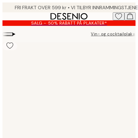
Skip
to
main
SALG - 50% RABATT PÅ PLAKATER*
content.
▸
Vin- og cocktailplakat
Product
images