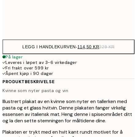
39
Frame
options
LEGG I HANDLEKURVEN
-
114,50 KR
229 KR
På lager
Leveres i løpet av 3-6 virkedager
Fri frakt over 599 kr
Åpent kjøp i 90 dager
PRODUKTBESKRIVELSE
Kvinne som nyter pasta og vin
Illustrert plakat av en kvinne som nyter en tallerken med
pasta og et glass hvitvin. Denne plakaten fanger virkelig
essensen av italiensk mat. Heng denne i spiseområdet ditt
og la den sette stemningen for måltidene dine.
Plakaten er trykt med en hvit kant rundt motivet for å