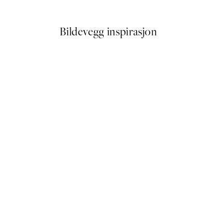
Fra 137,40 kr
229 kr
Bildevegg inspirasjon