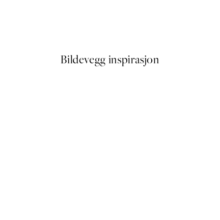
w Bough Landscape Plakat
Warming Sun Plakat
Fra 41,50 kr
83 kr
Bildevegg inspirasjon