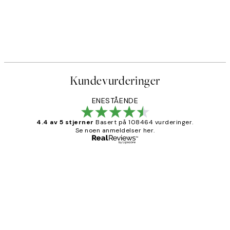
Kundevurderinger
ENESTÅENDE
4.4 av 5 stjerner
Basert på 108464 vurderinger.
Se noen anmeldelser her.
Verifisert kjøper
Kundevurderinger
Litt lang leveringstid, men alt fungerte
perfekt og produktene er så verdt det!
27 apr