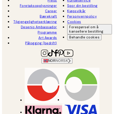
Press
Kundeservice
Foretaksopplysninger
Spor din bestilling
Career
Kjøpsvilkår
Bærekraft
Personvernpolicy
Tilgjengelighetserklæring
Cookies
Desenio Ambassador
Forespørsel om å
kansellere bestilling
Programme
Behandle cookies
Art Awards
Pålogging (bedrift)
NOR
NORSK