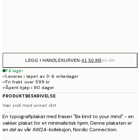
12
107,5
30x40 cm
21
Frame
options
LEGG I HANDLEKURVEN
-
41,50 KR
83 KR
På lager
Leveres i løpet av 3-6 virkedager
Fri frakt over 599 kr
Åpent kjøp i 90 dager
PRODUKTBESKRIVELSE
Vær snill med sinnet ditt
En typografiplakat med frasen "Be kind to your mind" - en
vakker plakat for et minimalistisk hjem. Denne plakaten er
en del av vår AW24-kolleksjon, Nordic Connection.