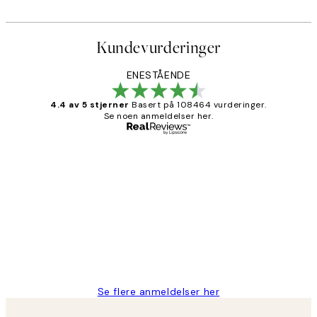
Kundevurderinger
ENESTÅENDE
4.4 av 5 stjerner
Basert på 108464 vurderinger.
Se noen anmeldelser her.
Verifisert kjøper
Kundevurderinger
Litt lang leveringstid, men alt fungerte
perfekt og produktene er så verdt det!
27 apr
Berit H
Se flere anmeldelser her