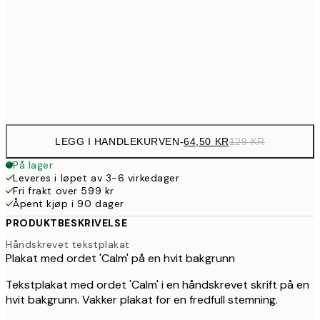
28
179,5
50x70 cm
35
Frame
options
LEGG I HANDLEKURVEN
-
64,50 KR
129 KR
På lager
Leveres i løpet av 3-6 virkedager
Fri frakt over 599 kr
Åpent kjøp i 90 dager
PRODUKTBESKRIVELSE
Håndskrevet tekstplakat
Plakat med ordet 'Calm' på en hvit bakgrunn
Tekstplakat med ordet 'Calm' i en håndskrevet skrift på en
hvit bakgrunn. Vakker plakat for en fredfull stemning.