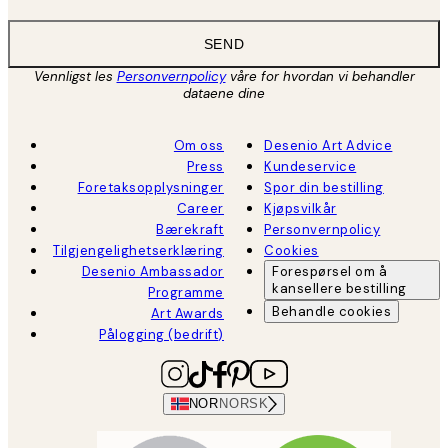
SEND
Vennligst les
Personvernpolicy
våre for hvordan vi behandler
dataene dine
Om oss
Desenio Art Advice
Press
Kundeservice
Foretaksopplysninger
Spor din bestilling
Career
Kjøpsvilkår
Bærekraft
Personvernpolicy
Tilgjengelighetserklæring
Cookies
Desenio Ambassador
Forespørsel om å
kansellere bestilling
Programme
Behandle cookies
Art Awards
Pålogging (bedrift)
NOR
NORSK