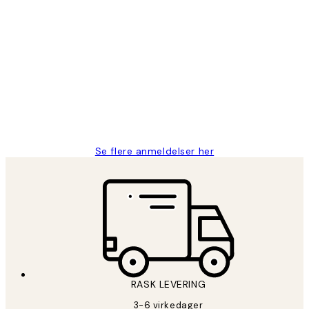
Verifisert kjøper
Kundevurderinger
Litt lang leveringstid, men alt fungerte
perfekt og produktene er så verdt det!
27 apr
Berit H
Se flere anmeldelser her
RASK LEVERING
3-6 virkedager