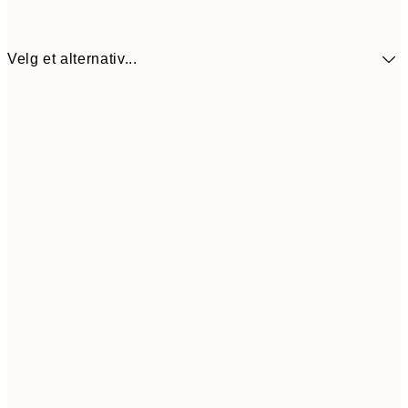
Velg et alternativ...
41,7
30x40 cm
13