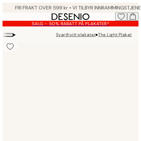
Skip
to
main
SALG - 50% RABATT PÅ PLAKATER*
content.
▸
▸
Svarthvitt plakater
The Light Plakat
Product
images