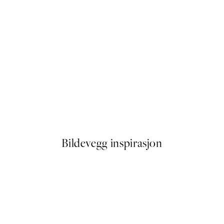
50%*
 No2 Plakat
Lion From Side Plakat
Fra 64,50 kr
129 kr
Bildevegg inspirasjon