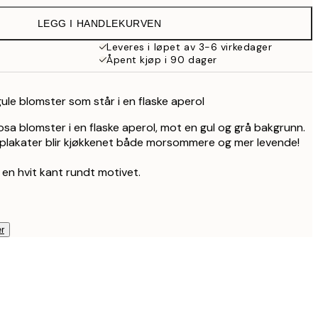
215 kr
LEGG I HANDLEKURVEN
179,50 kr
359 kr
Leveres i løpet av 3-6 virkedager
Åpent kjøp i 90 dager
ule blomster som står i en flaske aperol
osa blomster i en flaske aperol, mot en gul og grå bakgrunn.
plakater blir kjøkkenet både morsommere og mer levende!
 en hvit kant rundt motivet.
r