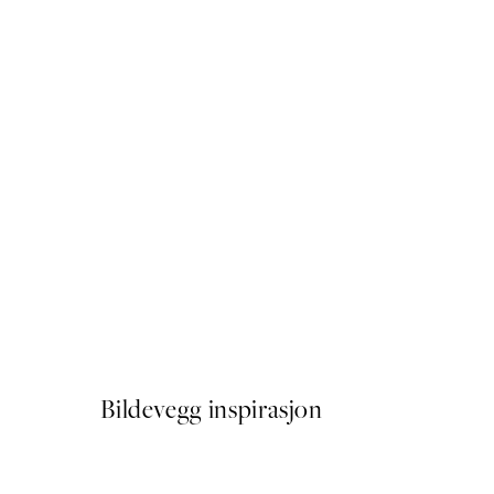
50%*
Spritz del Cuore Plakat
Fra 64,50 kr
129 kr
Bildevegg inspirasjon