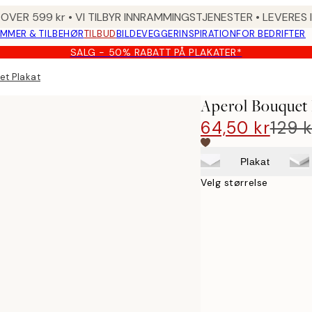
 OVER 599 kr • VI TILBYR INNRAMMINGSTJENESTER • LEVERES
MMER & TILBEHØR
TILBUD
BILDEVEGGER
INSPIRATION
FOR BEDRIFTER
SALG - 50% RABATT PÅ PLAKATER*
et Plakat
Aperol Bouquet 
64,50 kr
129 k
Plakat
Velg størrelse