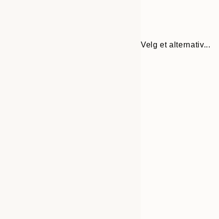
Velg et alternativ...
Frame
21x30 cm
options
30x40 cm