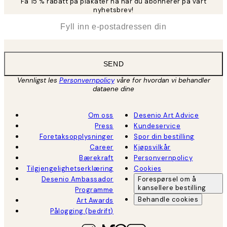
Få 15 % rabatt på plakater nå når du abonnerer på vårt
nyhetsbrev!
*
E-post
SEND
Vennligst les
Personvernpolicy
våre for hvordan vi behandler
dataene dine
Om oss
Desenio Art Advice
Press
Kundeservice
Foretaksopplysninger
Spor din bestilling
Career
Kjøpsvilkår
Bærekraft
Personvernpolicy
Tilgjengelighetserklæring
Cookies
Desenio Ambassador
Forespørsel om å
kansellere bestilling
Programme
Behandle cookies
Art Awards
Pålogging (bedrift)