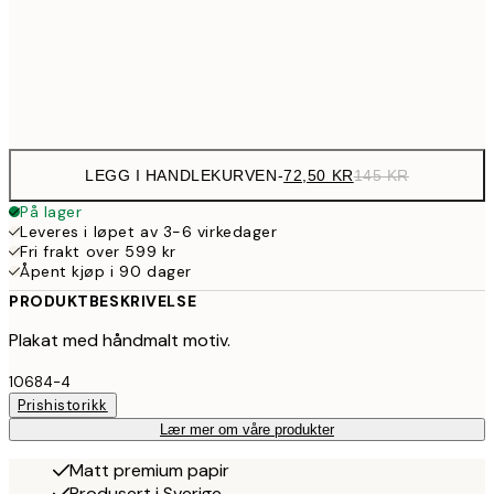
30x40 cm
22
Frame
options
LEGG I HANDLEKURVEN
-
72,50 KR
145 KR
På lager
Leveres i løpet av 3-6 virkedager
Fri frakt over 599 kr
Åpent kjøp i 90 dager
PRODUKTBESKRIVELSE
Plakat med håndmalt motiv.
10684-4
Prishistorikk
Lær mer om våre produkter
Matt premium papir
Produsert i Sverige