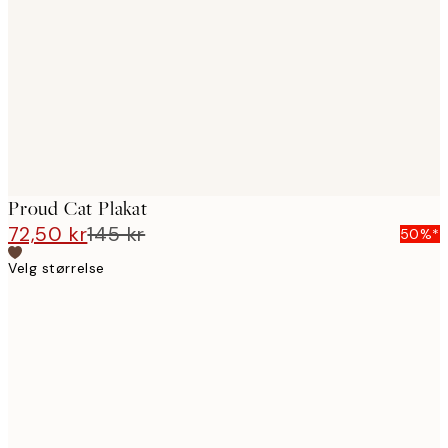
images
Proud Cat Plakat
72,50 kr
145 kr
50%*
Velg størrelse