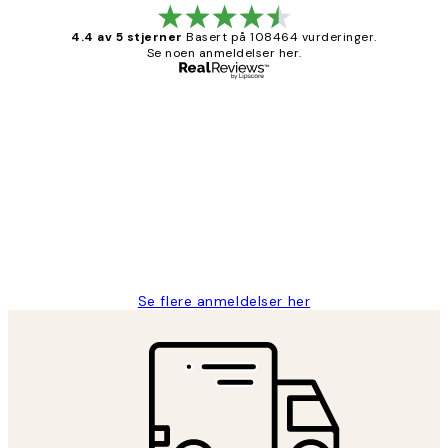
4.4 av 5 stjerner
Basert på 108464 vurderinger.
Se noen anmeldelser her.
Verifisert kjøper
Kundevurderinger
Litt lang leveringstid, men alt fungerte
perfekt og produktene er så verdt det!
27 apr
Berit H
Se flere anmeldelser her