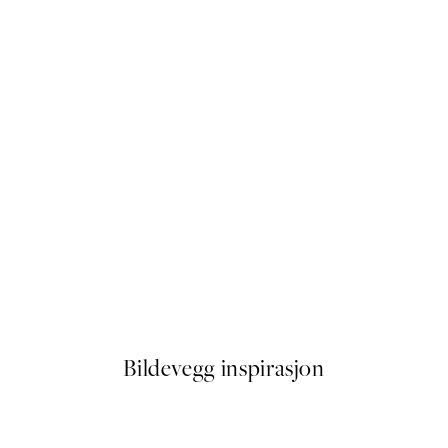
50%*
Facing A Cow Plakat
Fra 107,50 kr
215 kr
Bildevegg inspirasjon