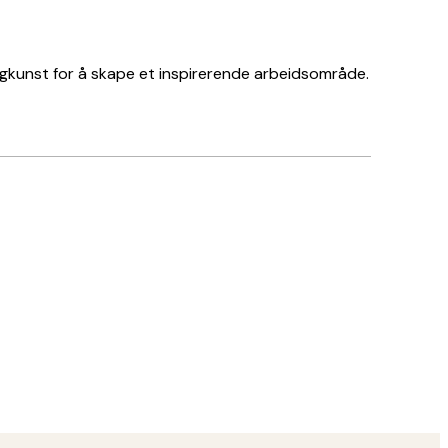
ggkunst for å skape et inspirerende arbeidsområde.
Verifisert kjøper
Perfekte pla
22 apr
Nora T