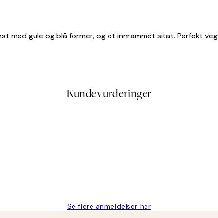
st med gule og blå former, og et innrammet sitat. Perfekt ve
Kundevurderinger
stid, men alt fungerte perfekt og produktene er så verdt det!
Se flere anmeldelser her