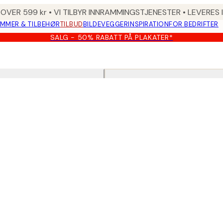
 OVER 599 kr • VI TILBYR INNRAMMINGSTJENESTER • LEVERES
MMER & TILBEHØR
TILBUD
BILDEVEGGER
INSPIRATION
FOR BEDRIFTER
SALG - 50% RABATT PÅ PLAKATER*