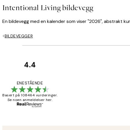
Intentional Living bildevegg
En bildevegg med en kalender som viser "2026", abstrakt kun
BILDEVEGGER
4.4
Kundevurderinger
Litt lang levering
ENESTÅENDE
Basert på 108464 vurderinger.
Se noen anmeldelser her.
27 apr
Berit H