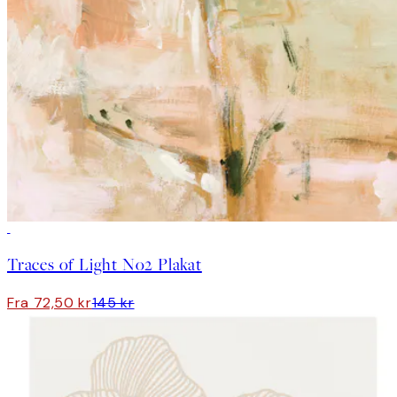
50%*
Traces of Light No2 Plakat
Fra 72,50 kr
145 kr