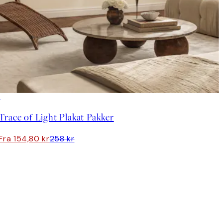
-40%
Trace of Light Plakat Pakker
Fra 154,80 kr
258 kr