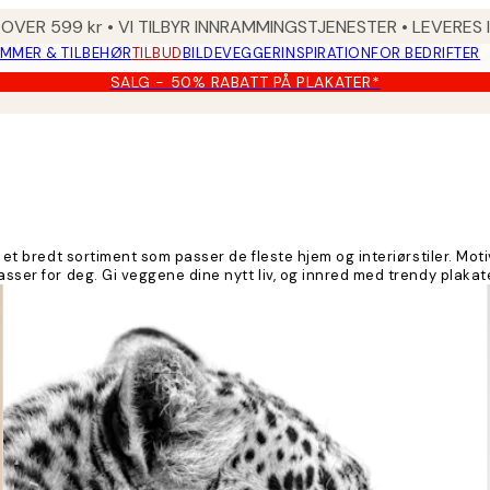
 OVER 599 kr • VI TILBYR INNRAMMINGSTJENESTER • LEVERES
MMER & TILBEHØR
TILBUD
BILDEVEGGER
INSPIRATION
FOR BEDRIFTER
SALG - 50% RABATT PÅ PLAKATER*
ar et bredt sortiment som passer de fleste hjem og interiørstiler. 
asser for deg. Gi veggene dine nytt liv, og innred med trendy plakat