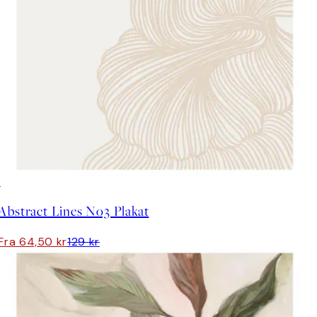
50%*
Abstract Lines No3 Plakat
Fra 64,50 kr
129 kr