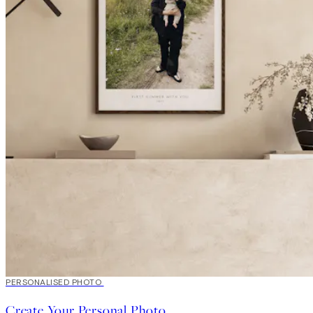
20%*
PERSONALISED PHOTO
Skap kunst
Create Your Personal Photo