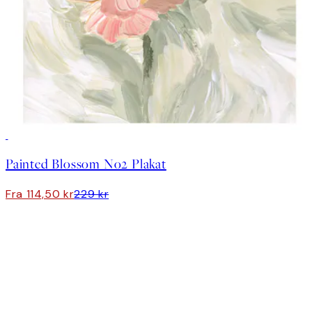
50%*
Painted Blossom No2 Plakat
Fra 114,50 kr
229 kr