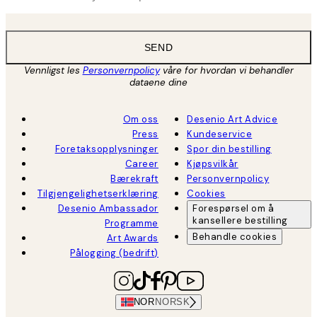
SEND
Vennligst les
Personvernpolicy
våre for hvordan vi behandler
dataene dine
Om oss
Desenio Art Advice
Press
Kundeservice
Foretaksopplysninger
Spor din bestilling
Career
Kjøpsvilkår
Bærekraft
Personvernpolicy
Tilgjengelighetserklæring
Cookies
Desenio Ambassador
Forespørsel om å
kansellere bestilling
Programme
Behandle cookies
Art Awards
Pålogging (bedrift)
NOR
NORSK