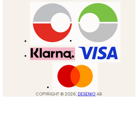
COPYRIGHT ©
2026
,
DESENIO
AB