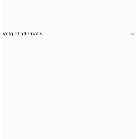
Velg et alternativ...
107,5
30x40 cm
21