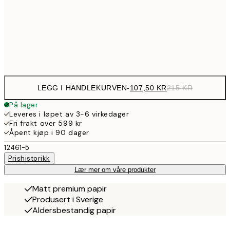
179,5
50x70 cm
35
Frame
options
LEGG I HANDLEKURVEN
-
107,50 KR
215 KR
På lager
Leveres i løpet av 3-6 virkedager
Fri frakt over 599 kr
Åpent kjøp i 90 dager
12461-5
Prishistorikk
Lær mer om våre produkter
Matt premium papir
Produsert i Sverige
Aldersbestandig papir