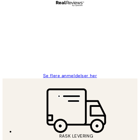
Verifisert kjøper
Kundevurderinger
Litt lang leveringstid, men alt fungerte
perfekt og produktene er så verdt det!
27 apr
Berit H
Se flere anmeldelser her
RASK LEVERING