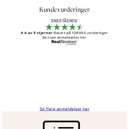
Kundevurderinger
ENESTÅENDE
4.4 av 5 stjerner
Basert på 108464 vurderinger.
Se noen anmeldelser her.
Verifisert kjøper
Kundevurderinger
Litt lang leveringstid, men alt fungerte
perfekt og produktene er så verdt det!
27 apr
Berit H
Se flere anmeldelser her