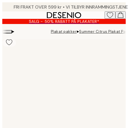
Skip
to
main
SALG - 50% RABATT PÅ PLAKATER*
content.
▸
▸
Plakat pakker
Summer Citrus Plakat Pak
Product
images