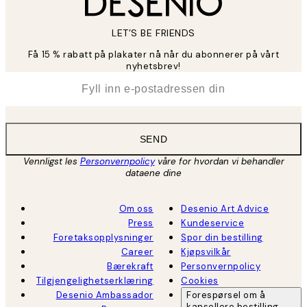
LET’S BE FRIENDS
Få 15 % rabatt på plakater nå når du abonnerer på vårt
nyhetsbrev!
*
E-post
SEND
Vennligst les
Personvernpolicy
våre for hvordan vi behandler
dataene dine
Om oss
Desenio Art Advice
Press
Kundeservice
Foretaksopplysninger
Spor din bestilling
Career
Kjøpsvilkår
Bærekraft
Personvernpolicy
Tilgjengelighetserklæring
Cookies
Desenio Ambassador
Forespørsel om å
kansellere bestilling