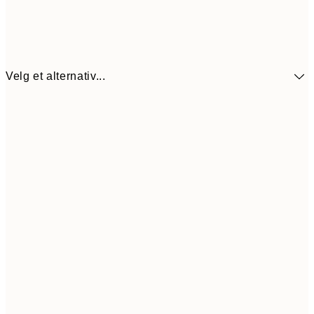
Velg et alternativ...
107,5
30x40 cm
21