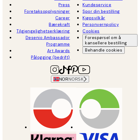
Press
Kundeservice
Foretaksopplysninger
Spor din bestilling
Career
Kjøpsvilkår
Bærekraft
Personvernpolicy
Tilgjengelighetserklæring
Cookies
Desenio Ambassador
Forespørsel om å
kansellere bestilling
Programme
Behandle cookies
Art Awards
Pålogging (bedrift)
NOR
NORSK