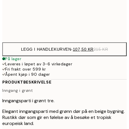
179,5
50x70 cm
35
Frame
options
LEGG I HANDLEKURVEN
-
107,50 KR
215 KR
På lager
Leveres i løpet av 3-6 virkedager
Fri frakt over 599 kr
Åpent kjøp i 90 dager
PRODUKTBESKRIVELSE
Inngang i grønt
Inngangsparti i grønt tre.
Elegant inngangsparti med grønn dør på en beige bygning.
Rustikk dør som gir en følelse av å besøke et tropisk
europeisk land.