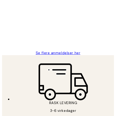
Verifisert kjøper
Kundevurderinger
Litt lang leveringstid, men alt fungerte
perfekt og produktene er så verdt det!
27 apr
Berit H
Se flere anmeldelser her
RASK LEVERING
3-6 virkedager