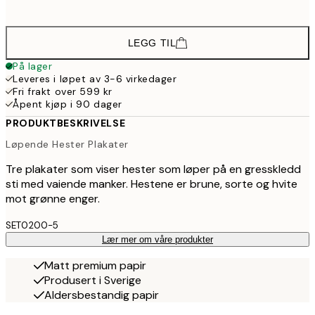
1 07
LEGG TIL
På lager
Leveres i løpet av 3-6 virkedager
Fri frakt over 599 kr
Åpent kjøp i 90 dager
PRODUKTBESKRIVELSE
Løpende Hester Plakater
Tre plakater som viser hester som løper på en gresskledd
sti med vaiende manker. Hestene er brune, sorte og hvite
mot grønne enger.
SET0200-5
Lær mer om våre produkter
Matt premium papir
Produsert i Sverige
Aldersbestandig papir