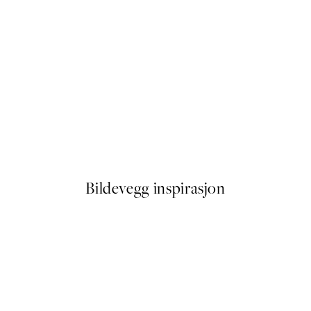
50%*
Misty Lake Plakat
Fra 107,50 kr
215 kr
Bildevegg inspirasjon