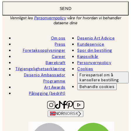
SEND
Vennligst les
Personvernpolicy
våre for hvordan vi behandler
dataene dine
Om oss
Desenio Art Advice
Press
Kundeservice
Foretaksopplysninger
Spor din bestilling
Career
Kjøpsvilkår
Bærekraft
Personvernpolicy
Tilgjengelighetserklæring
Cookies
Desenio Ambassador
Forespørsel om å
kansellere bestilling
Programme
Behandle cookies
Art Awards
Pålogging (bedrift)
NOR
NORSK