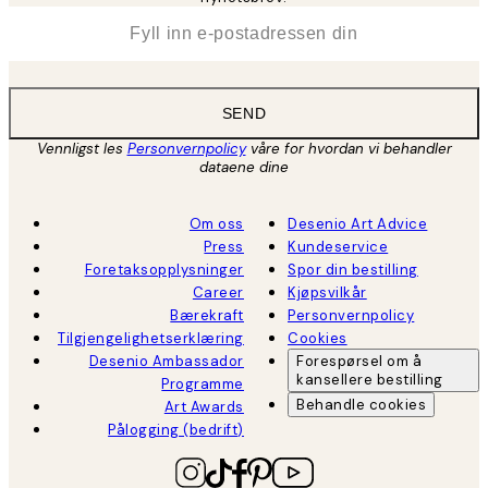
*
E-post
SEND
Vennligst les
Personvernpolicy
våre for hvordan vi behandler
dataene dine
Om oss
Desenio Art Advice
Press
Kundeservice
Foretaksopplysninger
Spor din bestilling
Career
Kjøpsvilkår
Bærekraft
Personvernpolicy
Tilgjengelighetserklæring
Cookies
Desenio Ambassador
Forespørsel om å
kansellere bestilling
Programme
Behandle cookies
Art Awards
Pålogging (bedrift)