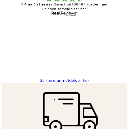
4.4 av 5 stjerner
Basert på 108464 vurderinger.
Se noen anmeldelser her.
Verifisert kjøper
Kundevurderinger
Litt lang leveringstid, men alt fungerte
perfekt og produktene er så verdt det!
27 apr
Berit H
Se flere anmeldelser her