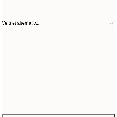
Velg et alternativ...
473,4
ONE SIZE
78