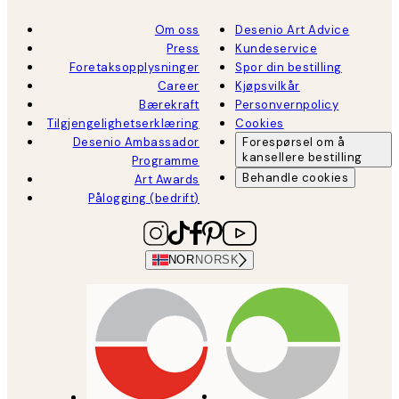
Om oss
Desenio Art Advice
Press
Kundeservice
Foretaksopplysninger
Spor din bestilling
Career
Kjøpsvilkår
Bærekraft
Personvernpolicy
Tilgjengelighetserklæring
Cookies
Desenio Ambassador
Forespørsel om å
kansellere bestilling
Programme
Behandle cookies
Art Awards
Pålogging (bedrift)
NOR
NORSK