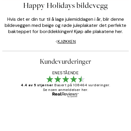
Happy Holidays bildevegg
Hvis det er din tur til å lage julemiddagen i år, blir denne
bildeveggen med beige og røde juleplakater det perfekte
bakteppet for borddekkingen! Kjøp alle plakatene her.
KJØKKEN
Kundevurderinger
ENESTÅENDE
4.4 av 5 stjerner
Basert på 108464 vurderinger.
Se noen anmeldelser her.
Verifisert kjøper
Kundevurderinger
Litt lang leveringstid, men alt fungerte
perfekt og produktene er så verdt det!