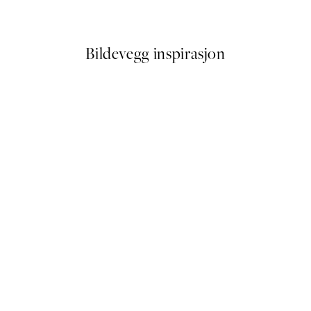
Fra 64,50 kr
129 kr
Bildevegg inspirasjon