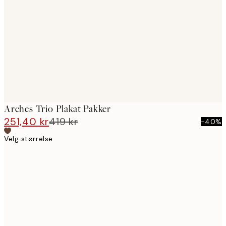
images
Arches Trio Plakat Pakker
251,40 kr
419 kr
-40%
Velg størrelse