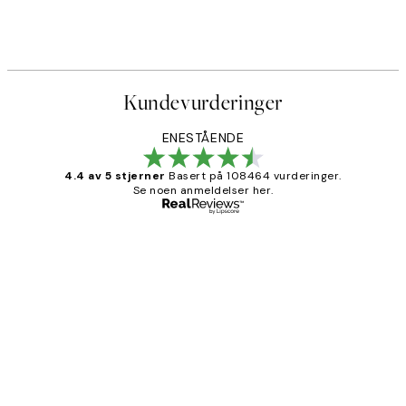
Kundevurderinger
ENESTÅENDE
4.4 av 5 stjerner
Basert på 108464 vurderinger.
Se noen anmeldelser her.
Verifisert kjøper
Kundevurderinger
Litt lang leveringstid, men alt fungerte
perfekt og produktene er så verdt det!
27 apr
Berit H