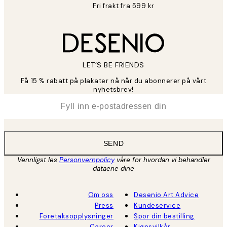
Fri frakt fra 599 kr
LET’S BE FRIENDS
Få 15 % rabatt på plakater nå når du abonnerer på vårt
nyhetsbrev!
*
E-post
SEND
Vennligst les
Personvernpolicy
våre for hvordan vi behandler
dataene dine
Om oss
Desenio Art Advice
Press
Kundeservice
Foretaksopplysninger
Spor din bestilling
Career
Kjøpsvilkår