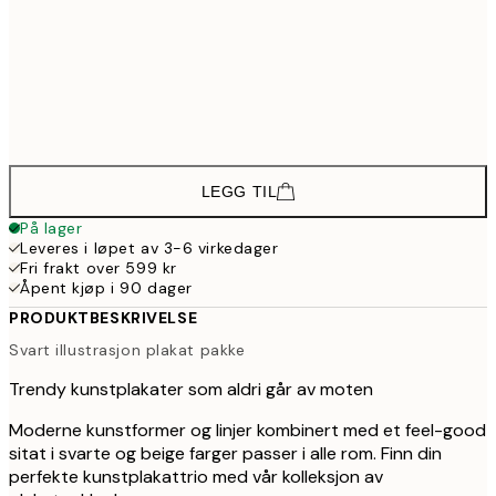
403,8
30x40 cm
67
694,2
50x70 cm
1 15
964,2
70x100 cm
1 60
LEGG TIL
På lager
Leveres i løpet av 3-6 virkedager
Fri frakt over 599 kr
Åpent kjøp i 90 dager
PRODUKTBESKRIVELSE
Svart illustrasjon plakat pakke
Trendy kunstplakater som aldri går av moten
Moderne kunstformer og linjer kombinert med et feel-good
sitat i svarte og beige farger passer i alle rom. Finn din
perfekte kunstplakattrio med vår kolleksjon av