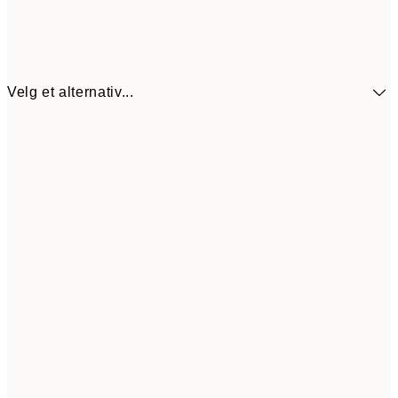
Velg et alternativ...
251,4
21x30 cm
41