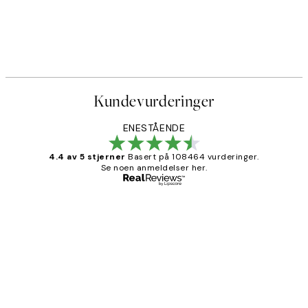
Kundevurderinger
ENESTÅENDE
4.4 av 5 stjerner
Basert på 108464 vurderinger.
Se noen anmeldelser her.
Verifisert kjøper
Kundevurderinger
Litt lang leveringstid, men alt fungerte
perfekt og produktene er så verdt det!
27 apr
Berit H