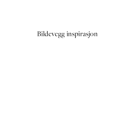
Surfers from Above Plakat
Fra 107,50 kr
215 kr
Bildevegg inspirasjon