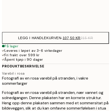
35
Frame
options
LEGG I HANDLEKURVEN
-
107,50 KR
215 KR
På lager
Leveres i løpet av 3-6 virkedager
Fri frakt over 599 kr
Åpent kjøp i 90 dager
PRODUKTBESKRIVELSE
Varebil i rosa
Fotografi av en rosa varebil på stranden, i vakre
sommerfarger
Fotografi av en rosa varebil på stranden, nær vannet og
solnedgangen. Denne plakaten har en kornete struktur.
Heng opp denne plakaten sammen med et sommersitat på
bildeveggen, slik at du kan omfavne sommerfølelsen i stua