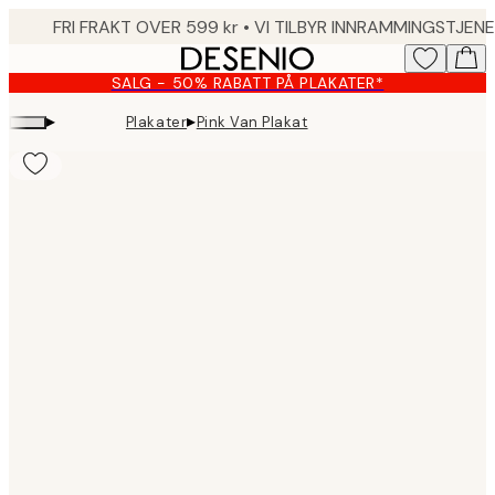
Skip
to
main
SALG - 50% RABATT PÅ PLAKATER*
content.
▸
▸
Plakater
Pink Van Plakat
Product
images