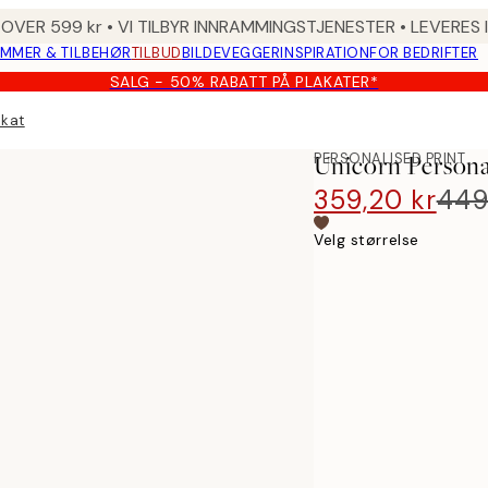
 OVER 599 kr • VI TILBYR INNRAMMINGSTJENESTER • LEVERES
MMER & TILBEHØR
TILBUD
BILDEVEGGER
INSPIRATION
FOR BEDRIFTER
SALG - 50% RABATT PÅ PLAKATER*
akat
PERSONALISED PRINT
Unicorn Persona
359,20 kr
449
Velg størrelse