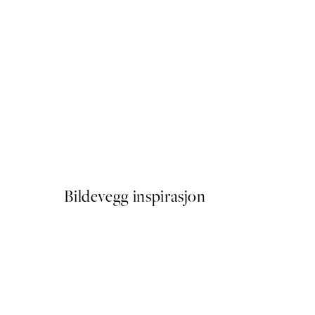
50%*
Traces of Light No2 Plakat
Fra 72,50 kr
145 kr
Bildevegg inspirasjon