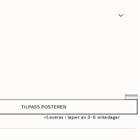
TILPASS POSTEREN
359,20 kr
449 kr
Leveres i løpet av 3-6 virkedager
399,20 kr
499 kr