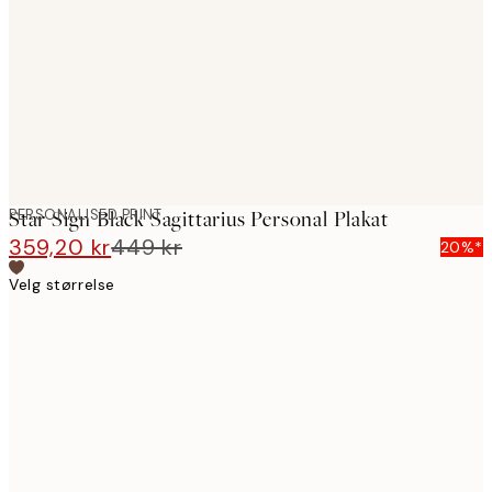
images
PERSONALISED PRINT
Star Sign Black Sagittarius Personal Plakat
359,20 kr
449 kr
20%*
Velg størrelse