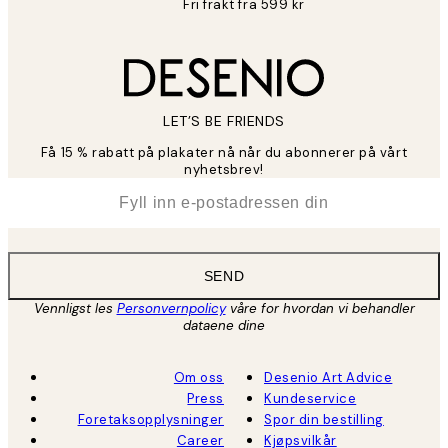
Fri frakt fra 599 kr
LET’S BE FRIENDS
Få 15 % rabatt på plakater nå når du abonnerer på vårt
nyhetsbrev!
*
E-post
SEND
Vennligst les
Personvernpolicy
våre for hvordan vi behandler
dataene dine
Om oss
Desenio Art Advice
Press
Kundeservice
Foretaksopplysninger
Spor din bestilling
Career
Kjøpsvilkår