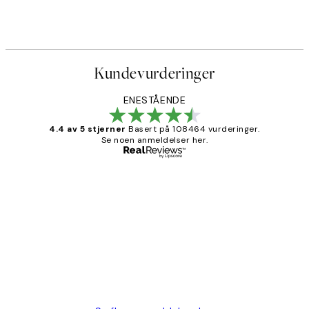
Kundevurderinger
ENESTÅENDE
4.4 av 5 stjerner
Basert på 108464 vurderinger.
Se noen anmeldelser her.
Verifisert kjøper
Kundevurderinger
Litt lang leveringstid, men alt fungerte
perfekt og produktene er så verdt det!
27 apr
Berit H