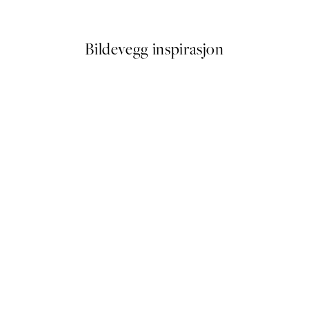
Fra 72,50 kr
145 kr
Bildevegg inspirasjon