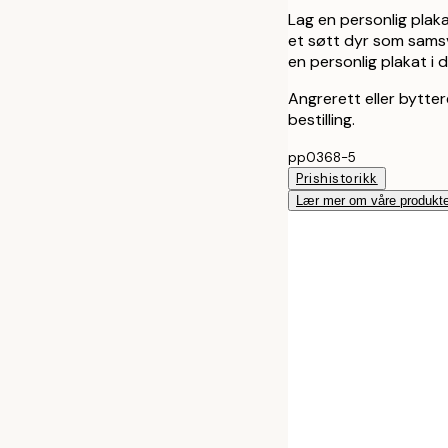
Lag en personlig plaka
et søtt dyr som samsv
en personlig plakat i 
Angrerett eller bytter
bestilling.
pp0368-5
Prishistorikk
Lær mer om våre produkte