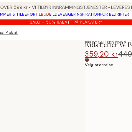
 OVER 599 kr • VI TILBYR INNRAMMINGSTJENESTER • LEVERES
MMER & TILBEHØR
TILBUD
BILDEVEGGER
INSPIRATION
FOR BEDRIFTER
SALG - 50% RABATT PÅ PLAKATER*
al Plakat
PERSONALISED PRINT
Kids Letter W P
359,20 kr
449
Velg størrelse