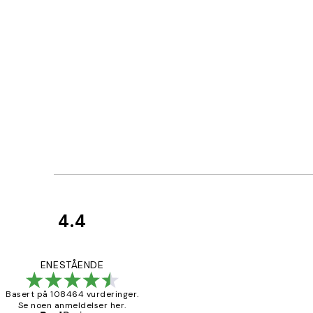
4.4
Kundevurderinger
Litt lang levering
ENESTÅENDE
Basert på 108464 vurderinger.
Se noen anmeldelser her.