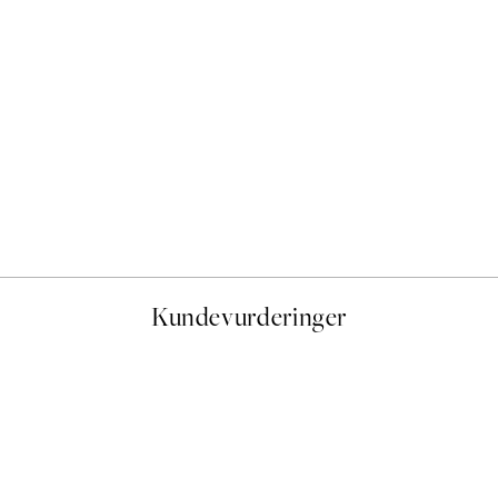
50%*
Monet - The Seine at Giver
Fra 107,50 kr
215 kr
Kundevurderinger
stid, men alt fungerte perfekt og produktene er så verdt det!