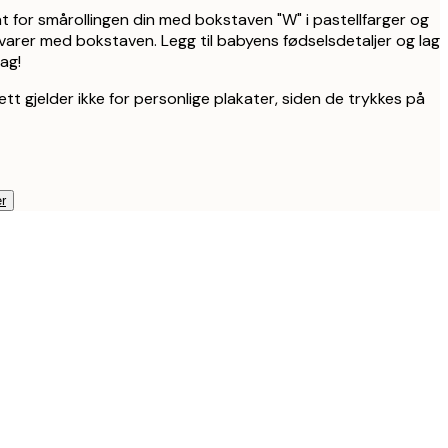
t for smårollingen din med bokstaven "W" i pastellfarger og
arer med bokstaven. Legg til babyens fødselsdetaljer og lag
dag!
ett gjelder ikke for personlige plakater, siden de trykkes på
r