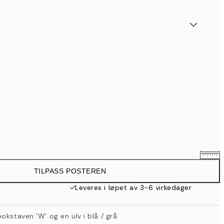
TILPASS POSTEREN
359,20 kr
449 kr
Leveres i løpet av 3-6 virkedager
399,20 kr
499 kr
okstaven 'W' og en ulv i blå / grå