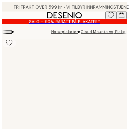
Skip
to
main
SALG - 50% RABATT PÅ PLAKATER*
content.
▸
▸
Naturplakater
Cloud Mountains, Plakat
Product
images