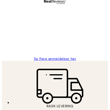
Verifisert kjøper
Kundevurderinger
Litt lang leveringstid, men alt fungerte
perfekt og produktene er så verdt det!
27 apr
Berit H
Se flere anmeldelser her
RASK LEVERING