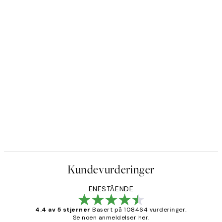
50%*
Deep Green Forest Plakat
Fra 64,50 kr
129 kr
Kundevurderinger
ENESTÅENDE
4.4 av 5 stjerner
Basert på 108464 vurderinger.
Se noen anmeldelser her.