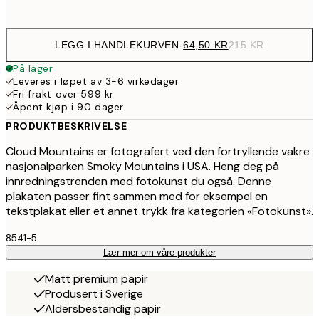
options
LEGG I HANDLEKURVEN
-
64,50 KR
215 KR
På lager
Leveres i løpet av 3-6 virkedager
Fri frakt over 599 kr
Åpent kjøp i 90 dager
PRODUKTBESKRIVELSE
Cloud Mountains er fotografert ved den fortryllende vakre
nasjonalparken Smoky Mountains i USA. Heng deg på
innredningstrenden med fotokunst du også. Denne
plakaten passer fint sammen med for eksempel en
tekstplakat eller et annet trykk fra kategorien «Fotokunst».
8541-5
Lær mer om våre produkter
Matt premium papir
Produsert i Sverige
Aldersbestandig papir