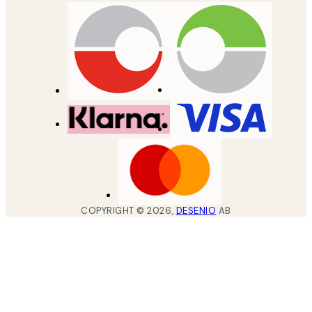
COPYRIGHT ©
2026
,
DESENIO
AB