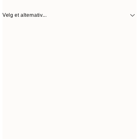
Velg et alternativ...
64,5
30x40 cm
21
Frame