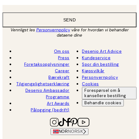
SEND
Vennligst les
Personvernpolicy
våre for hvordan vi behandler
dataene dine
Om oss
Desenio Art Advice
Press
Kundeservice
Foretaksopplysninger
Spor din bestilling
Career
Kjøpsvilkår
Bærekraft
Personvernpolicy
Tilgjengelighetserklæring
Cookies
Desenio Ambassador
Forespørsel om å
kansellere bestilling
Programme
Behandle cookies
Art Awards
Pålogging (bedrift)
NOR
NORSK