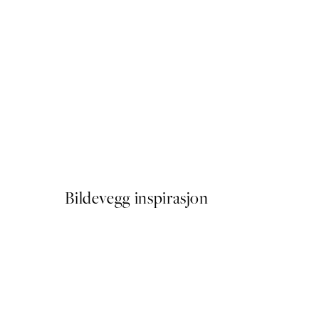
50%*
Sheer Florals Plakat
Fra 107,50 kr
215 kr
Bildevegg inspirasjon