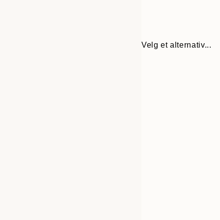
Velg et alternativ...
Frame
30x40 cm
options