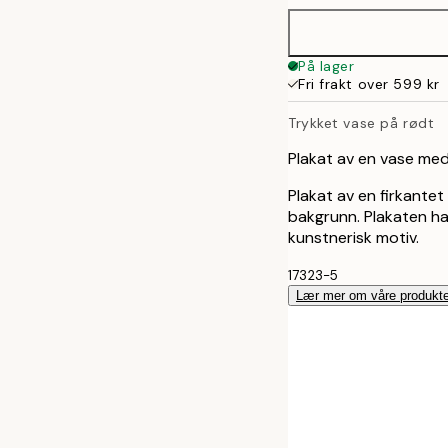
På lager
Fri frakt over 599 kr
Trykket vase på rødt
Plakat av en vase me
Plakat av en firkante
bakgrunn. Plakaten har
kunstnerisk motiv.
17323-5
Lær mer om våre produkte