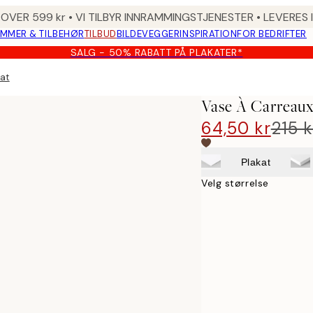
 OVER 599 kr • VI TILBYR INNRAMMINGSTJENESTER • LEVERES
MMER & TILBEHØR
TILBUD
BILDEVEGGER
INSPIRATION
FOR BEDRIFTER
SALG - 50% RABATT PÅ PLAKATER*
at
Vase À Carreaux
64,50 kr
215 k
Plakat
Velg størrelse