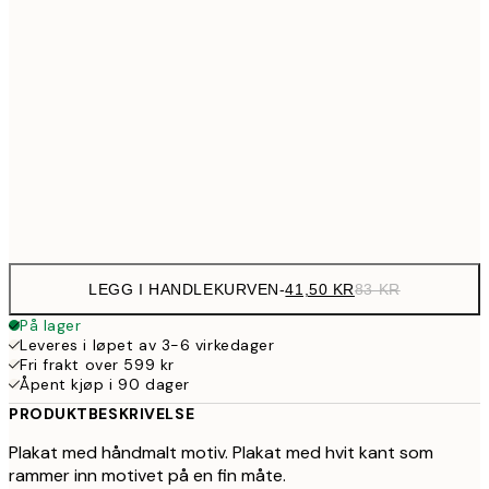
64,5
21x30 cm
12
107,5
30x40 cm
21
179,5
50x70 cm
35
Frame
options
LEGG I HANDLEKURVEN
-
41,50 KR
83 KR
På lager
Leveres i løpet av 3-6 virkedager
Fri frakt over 599 kr
Åpent kjøp i 90 dager
PRODUKTBESKRIVELSE
Plakat med håndmalt motiv. Plakat med hvit kant som
rammer inn motivet på en fin måte.