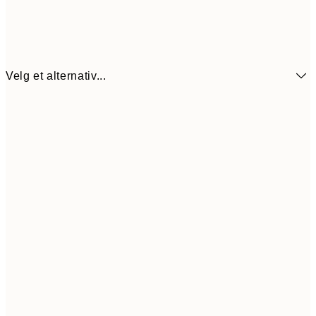
Velg et alternativ...
41,5
13x18 cm