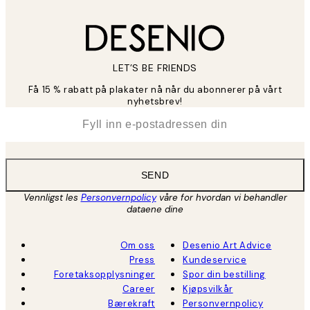
LET’S BE FRIENDS
Få 15 % rabatt på plakater nå når du abonnerer på vårt
nyhetsbrev!
*
E-post
SEND
Vennligst les
Personvernpolicy
våre for hvordan vi behandler
dataene dine
Om oss
Desenio Art Advice
Press
Kundeservice
Foretaksopplysninger
Spor din bestilling
Career
Kjøpsvilkår
Bærekraft
Personvernpolicy