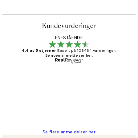
Kundevurderinger
ENESTÅENDE
4.4 av 5 stjerner
Basert på 108464 vurderinger.
Se noen anmeldelser her.
Verifisert kjøper
Kundevurderinger
Litt lang leveringstid, men alt fungerte
perfekt og produktene er så verdt det!
27 apr
Berit H
Se flere anmeldelser her