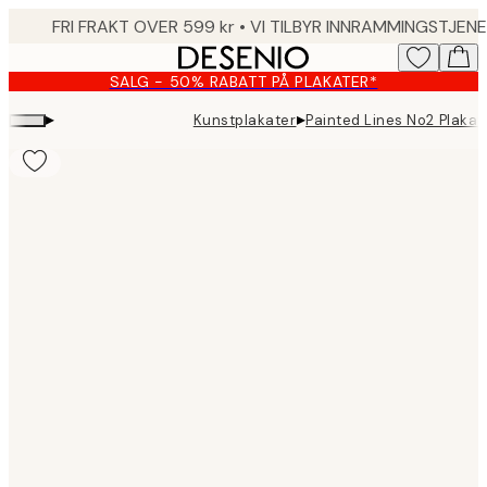
Skip
to
main
SALG - 50% RABATT PÅ PLAKATER*
content.
▸
▸
Kunstplakater
Painted Lines No2 Plakat
Product
images