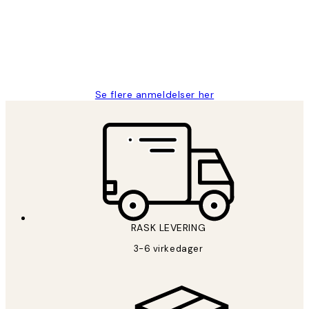
perfekt og produktene er så verdt det!
27 apr
Berit H
Se flere anmeldelser her
RASK LEVERING
3-6 virkedager