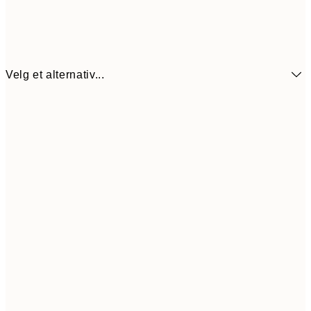
Velg et alternativ...
41,5
13x18 cm