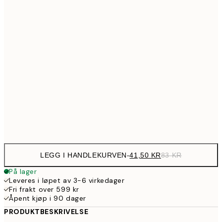
64,5
21x30 cm
12
107,5
30x40 cm
21
179,5
50x70 cm
35
254,5
70x100 cm
50
Frame
options
LEGG I HANDLEKURVEN
-
41,50 KR
83 KR
På lager
Leveres i løpet av 3-6 virkedager
Fri frakt over 599 kr
Åpent kjøp i 90 dager
PRODUKTBESKRIVELSE