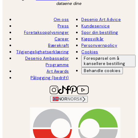
dataene dine
Om oss
Desenio Art Advice
Press
Kundeservice
Foretaksopplysninger
Spor din bestilling
Career
Kjøpsvilkår
Bærekraft
Personvernpolicy
Tilgjengelighetserklæring
Cookies
Desenio Ambassador
Forespørsel om å
kansellere bestilling
Programme
Behandle cookies
Art Awards
Pålogging (bedrift)
NOR
NORSK