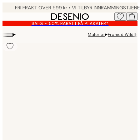
Skip
to
main
SALG - 50% RABATT PÅ PLAKATER*
content.
▸
▸
Malerier
Framed Wildflo
Product
images