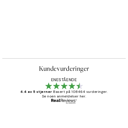
Kundevurderinger
ENESTÅENDE
4.4 av 5 stjerner
Basert på 108464 vurderinger.
Se noen anmeldelser her.
Verifisert kjøper
Kundevurderinger
Litt lang leveringstid, men alt fungerte