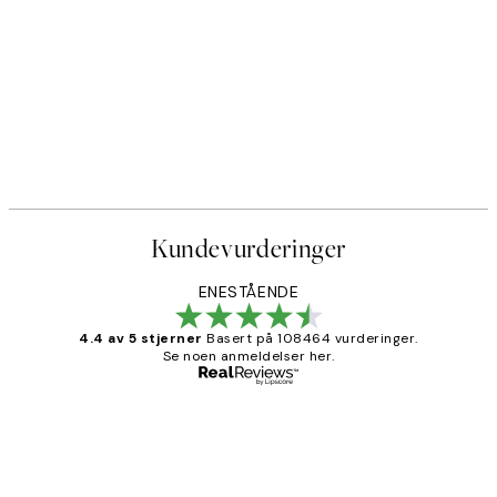
Kundevurderinger
ENESTÅENDE
4.4 av 5 stjerner
Basert på 108464 vurderinger.
Se noen anmeldelser her.
Verifisert kjøper
Kundevurderinger
Litt lang leveringstid, men alt fungerte
perfekt og produktene er så verdt det!