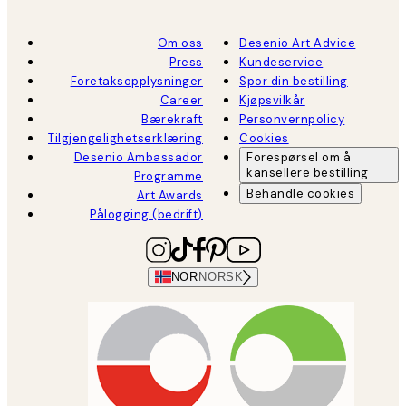
Om oss
Desenio Art Advice
Press
Kundeservice
Foretaksopplysninger
Spor din bestilling
Career
Kjøpsvilkår
Bærekraft
Personvernpolicy
Tilgjengelighetserklæring
Cookies
Desenio Ambassador
Forespørsel om å
kansellere bestilling
Programme
Behandle cookies
Art Awards
Pålogging (bedrift)
NOR
NORSK