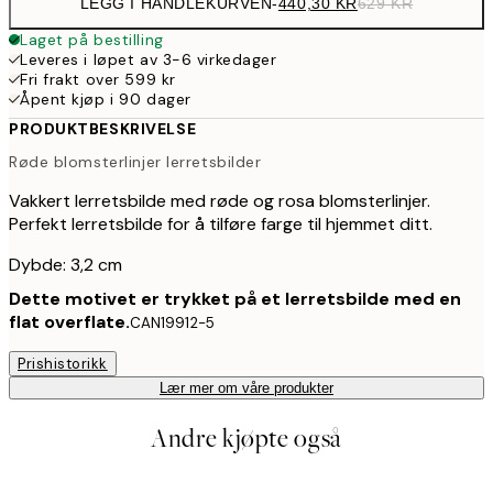
LEGG I HANDLEKURVEN
-
440,30 KR
629 KR
Laget på bestilling
Leveres i løpet av 3-6 virkedager
Fri frakt over 599 kr
Åpent kjøp i 90 dager
PRODUKTBESKRIVELSE
Røde blomsterlinjer lerretsbilder
Vakkert lerretsbilde med røde og rosa blomsterlinjer.
Perfekt lerretsbilde for å tilføre farge til hjemmet ditt.
Dybde: 3,2 cm
Dette motivet er trykket på et lerretsbilde med en
flat overflate.
CAN19912-5
Prishistorikk
Lær mer om våre produkter
Andre kjøpte også