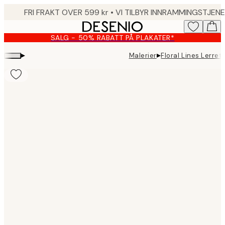
Skip
to
main
SALG - 50% RABATT PÅ PLAKATER*
content.
▸
▸
Malerier
Floral Lines Lerret
Product
images