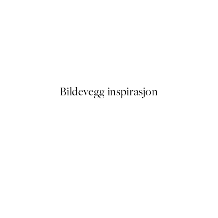
50%*
2 Plakat
Shapes of Abstract Plakat
Fra 72,50 kr
145 kr
Bildevegg inspirasjon