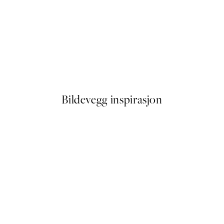
50%*
o2 Plakat
Botanical Lines Plakat
Fra 107,50 kr
215 kr
Bildevegg inspirasjon