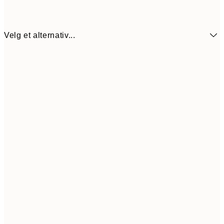
Velg et alternativ...
107,7
50x70 cm
35