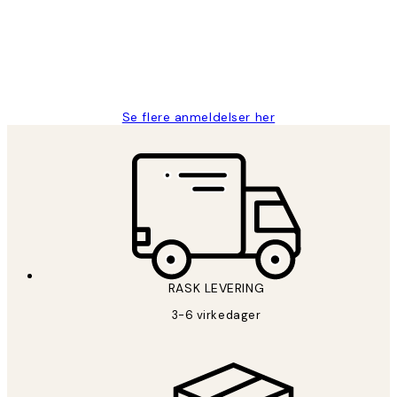
perfekt og produktene er så verdt det!
27 apr
Berit H
Se flere anmeldelser her
RASK LEVERING
3-6 virkedager