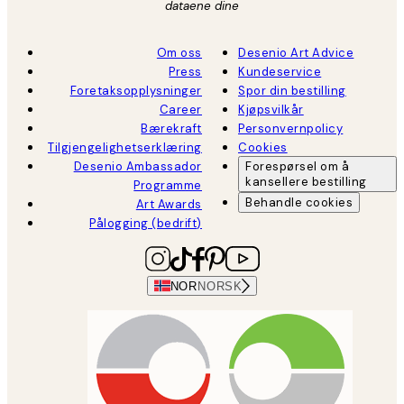
dataene dine
Om oss
Desenio Art Advice
Press
Kundeservice
Foretaksopplysninger
Spor din bestilling
Career
Kjøpsvilkår
Bærekraft
Personvernpolicy
Tilgjengelighetserklæring
Cookies
Desenio Ambassador
Forespørsel om å
kansellere bestilling
Programme
Behandle cookies
Art Awards
Pålogging (bedrift)
NOR
NORSK