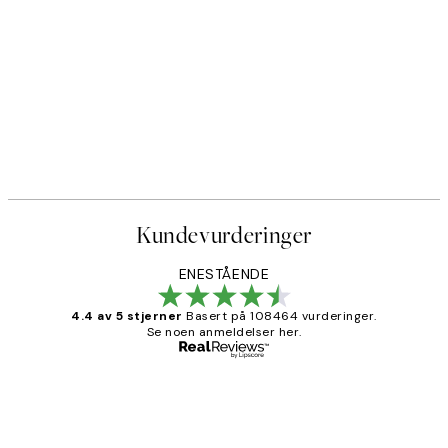
Kundevurderinger
ENESTÅENDE
4.4 av 5 stjerner
Basert på 108464 vurderinger.
Se noen anmeldelser her.
Verifisert kjøper
Kundevurderinger
Litt lang leveringstid, men alt fungerte