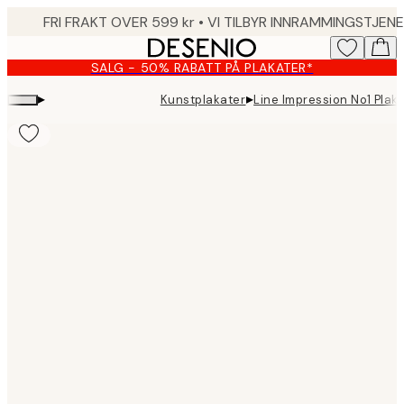
Skip
to
main
SALG - 50% RABATT PÅ PLAKATER*
content.
▸
▸
Kunstplakater
Line Impression No1 Plak
Product
images