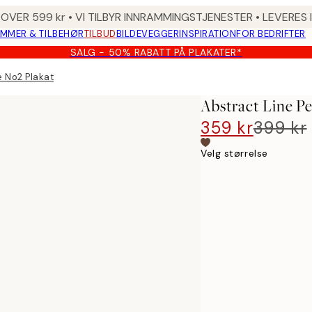
 OVER 599 kr • VI TILBYR INNRAMMINGSTJENESTER • LEVERES
MMER & TILBEHØR
TILBUD
BILDEVEGGER
INSPIRATION
FOR BEDRIFTER
SALG - 50% RABATT PÅ PLAKATER*
e No2 Plakat
Abstract Line P
359 kr
399 kr
Velg størrelse