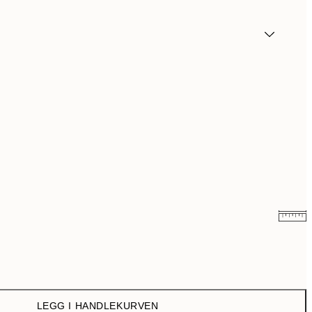
359 kr
399 kr
LEGG I HANDLEKURVEN