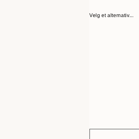
Velg et alternativ...
Frame
50x70 cm
options