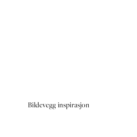
50%*
The Reason Plakat
Fra 41,50 kr
83 kr
Bildevegg inspirasjon